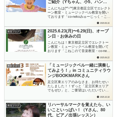
ご紹介（Yちゃん、小5、ハンデ
ィキャップのある方のレッスン）
こんにちは(*^-^*)東京都足立区でエレクト
ーン教室・ミュージックベル教室を開い
ております「co-nekoみゅーじっく・こね
このて音楽教室」の檜垣（ひがき）で
2020.06.16
す。Yちゃんは盲学校に通う生徒さん。
少し見えるので、楽譜を読むレッスンも
2025.6.23(月)〜6.29(日)、オープ
教室ブログ
しています。ポケモン大好きなYちゃん
ン日・お休みの日
「来週まで、これ、練習しておいて...
こんにちは！東京都足立区でエレクトー
ン教室・ミュージックベル教室を開いて
おります「こねこのて音楽教室・co-neko
みゅーじっく」の檜垣（ひがき）です。
2025.06.22
毎週日曜日に、来週の教室オープン日、
おやすみの日をお知らせしております。
「ミュージックベル一緒に演奏し
教室ブログ
各ブログランキングに参加しています。
てみよう！」in コミュニティラウ
もしよろしかったら…ポチっと応援よろ
ンジBOOKMARKさん
しく...
足立区東エリアのみなさま、お待たせい
たしました！！ずっと「足立区東エリア
でもぜひ」と、ご要望はいただいていた
のです…やっと実現できることになりま
2025.10.18
した！大谷田団地にあります「コミュニ
ティラウンジBOOKMARK」さんにて、
リハーサルマークを覚えたら、い
教室ブログ
11月3日（月・祝）開催させていただきま
いこといっぱい！（Yさん、80
す。こちらのブログは、東京都足立区の
代、ピアノ出張レッスン）
エレ...