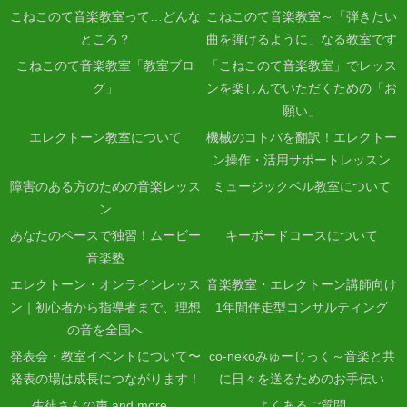
こねこのて音楽教室って…どんな
こねこのて音楽教室～「弾きたい
ところ？
曲を弾けるように」なる教室です
こねこのて音楽教室「教室ブロ
「こねこのて音楽教室」でレッス
グ」
ンを楽しんでいただくための「お
願い」
エレクトーン教室について
機械のコトバを翻訳！エレクトー
ン操作・活用サポートレッスン
障害のある方のための音楽レッス
ミュージックベル教室について
ン
あなたのペースで独習！ムービー
キーボードコースについて
音楽塾
エレクトーン・オンラインレッス
音楽教室・エレクトーン講師向け
ン｜初心者から指導者まで、理想
1年間伴走型コンサルティング
の音を全国へ
発表会・教室イベントについて〜
co-nekoみゅーじっく～音楽と共
発表の場は成長につながります！
に日々を送るためのお手伝い
生徒さんの声 and more…
よくあるご質問