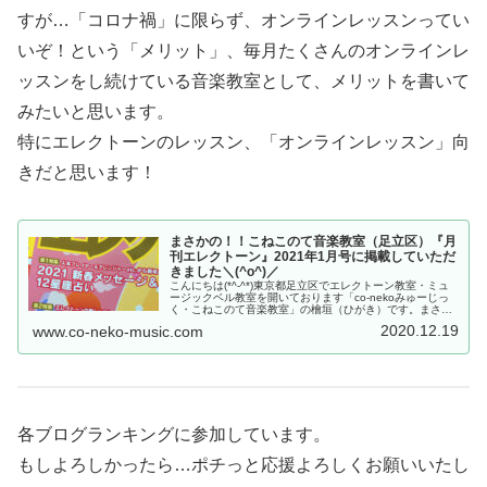
すが…「コロナ禍」に限らず、オンラインレッスンってい
いぞ！という「メリット」、毎月たくさんのオンラインレ
ッスンをし続けている音楽教室として、メリットを書いて
みたいと思います。
特にエレクトーンのレッスン、「オンラインレッスン」向
きだと思います！
まさかの！！こねこのて音楽教室（足立区）『月
刊エレクトーン』2021年1月号に掲載していただ
きました＼(^o^)／
こんにちは(*^-^*)東京都足立区でエレクトーン教室・ミュ
ージックベル教室を開いております「co-nekoみゅーじっ
く・こねこのて音楽教室」の檜垣（ひがき）です。まさか
まさか…毎月読んでいる雑誌に載せていただけるなんて。
2020.12.19
www.co-neko-music.com
コロナ禍、めげずに...
各ブログランキングに参加しています。
もしよろしかったら…ポチっと応援よろしくお願いいたし