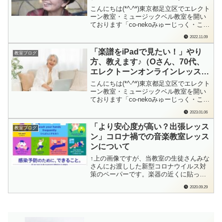
こんにちは(*^-^*)東京都足立区でエレクト
ーン教室・ミュージックベル教室を開い
ております「co-nekoみゅーじっく・こね
このて音楽教室」の檜垣（ひがき）で
2022.11.09
す。「先生、これすごく分かりやすい
の！Bから練習すれば…って、すぐに目
「楽譜をiPadで見たい！」やり
教室ブログ
がここに行くの！」Yさん、大喜び！！
方、教えます♪（Oさん、70代、
ついに目標曲「旅立ちの日に」に取り...
エレクトーンオンラインレッス
ン）
こんにちは(*^-^*)東京都足立区でエレクト
ーン教室・ミュージックベル教室を開い
ております「co-nekoみゅーじっく・こね
このて音楽教室」の檜垣（ひがき）で
2023.01.06
す。昨年末、Oさんがオンラインレッス
ンの最後におっしゃったのです。「先生
「より安心度が高い？出張レッス
教室ブログ
がやっていらっしゃるみたいに、iPadで
ン」コロナ禍での音楽教室レッス
楽譜を見られるようになってみ...
ンについて
↑上の画像ですが、当教室の生徒さんみな
さんにお渡しした新型コロナウイルス対
策のペーパーです。楽器の近くに貼った
りしてくださいね、と。画像はTwitterで
2020.09.29
「どうぞご自由に使ってくださいね！」
と配布してくださっていた専門家の方の
画像をいただきました。私もレッスン室
に貼って、日々対策、気をつけていま
す）...