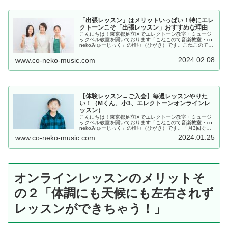
「出張レッスン」はメリットいっぱい！特にエレ
クトーンこそ「出張レッスン」おすすめな理由
こんにちは！東京都足立区でエレクトーン教室・ミュージ
ックベル教室を開いております「こねこのて音楽教室・co-
nekoみゅーじっく」の檜垣（ひがき）です。こねこのて音
楽教室（足立区）は、2000年10月に「出張レッスン専
門」の音楽教室としてス...
2024.02.08
www.co-neko-music.com
【体験レッスン→ご入会】毎週レッスンやりた
い！（Mくん、小3、エレクトーンオンラインレ
ッスン）
こんにちは！東京都足立区でエレクトーン教室・ミュージ
ックベル教室を開いております「こねこのて音楽教室・co-
nekoみゅーじっく」の檜垣（ひがき）です。「月3回ぐら
いのスケジュールでレッスン組みましょうか？」と、画面
2024.01.25
www.co-neko-music.com
越しにお母さまと打ち合わ...
オンラインレッスンのメリットそ
の２「体調にも天候にも左右されず
レッスンができちゃう！」