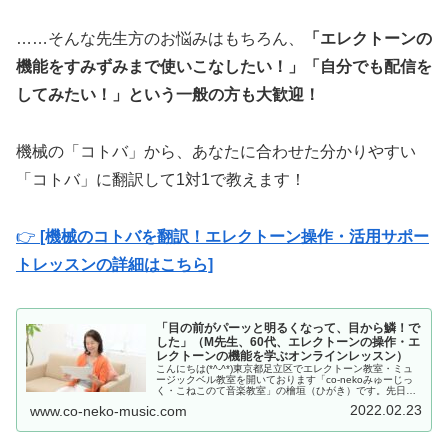
……そんな先生方のお悩みはもちろん、
「エレクトーンの
機能をすみずみまで使いこなしたい！」「自分でも配信を
してみたい！」という一般の方も大歓迎！
機械の「コトバ」から、あなたに合わせた分かりやすい
「コトバ」に翻訳して1対1で教えます！
👉
[機械のコトバを翻訳！エレクトーン操作・活用サポー
トレッスンの詳細はこちら]
「目の前がパーッと明るくなって、目から鱗！で
した」（M先生、60代、エレクトーンの操作・エ
レクトーンの機能を学ぶオンラインレッスン）
こんにちは(*^-^*)東京都足立区でエレクトーン教室・ミュ
ージックベル教室を開いております「co-nekoみゅーじっ
く・こねこのて音楽教室」の檜垣（ひがき）です。先日、
教室公式LINEアカウントにご連絡をいただきまして。エレ
2022.02.23
www.co-neko-music.com
クトーンの操作…