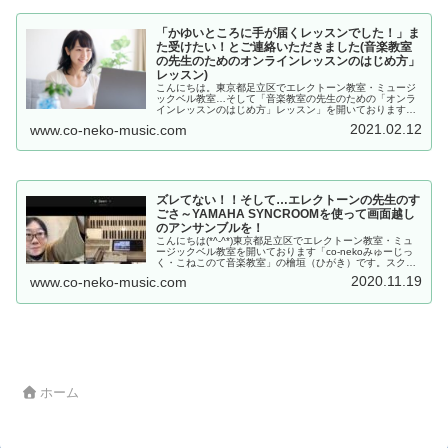
「かゆいところに手が届くレッスンでした！」ま
た受けたい！とご連絡いただきました(音楽教室
の先生のためのオンラインレッスンのはじめ方」
レッスン)
こんにちは。東京都足立区でエレクトーン教室・ミュージ
ックベル教室…そして「音楽教室の先生のための「オンラ
インレッスンのはじめ方」レッスン」を開いております
「co-nekoみゅーじっく・こねこのて音楽教室」の檜垣
2021.02.12
www.co-neko-music.com
（ひがき）です。「先生のための…
ズレてない！！そして…エレクトーンの先生のす
ごさ～YAMAHA SYNCROOMを使って画面越し
のアンサンブルを！
こんにちは(*^-^*)東京都足立区でエレクトーン教室・ミュ
ージックベル教室を開いております「co-nekoみゅーじっ
く・こねこのて音楽教室」の檜垣（ひがき）です。スクリ
ーンショット撮るのに必死な顔の私です(笑)もうちょい上
2020.11.19
www.co-neko-music.com
手く撮れたでしょ…
ホーム