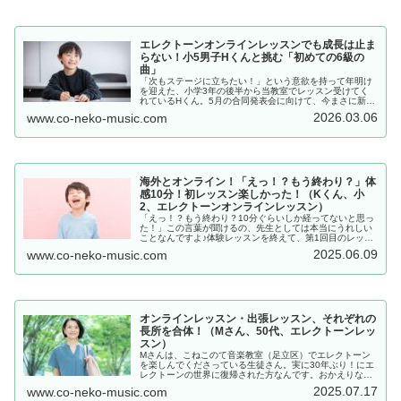
エレクトーンオンラインレッスンでも成長は止ま
らない！小5男子Hくんと挑む「初めての6級の
曲」
「次もステージに立ちたい！」という意欲を持って年明け
を迎えた、小学3年の後半から当教室でレッスン受けてく
れているHくん。5月の合同発表会に向けて、今まさに新し
い壁に挑戦中です。以前通っていた音楽教室で培った基礎
2026.03.06
www.co-neko-music.com
力に、オンラインレッスンでの「…
海外とオンライン！「えっ！？もう終わり？」体
感10分！初レッスン楽しかった！（Kくん、小
2、エレクトーンオンラインレッスン）
「えっ！？もう終わり？10分ぐらいしか経ってないと思っ
た！」この言葉が聞けるの、先生としては本当にうれしい
ことなんですよ♪体験レッスンを終えて、第1回目のレッス
ン。気づいたらあっという間にレッスン時間が終わっちゃ
2025.06.09
www.co-neko-music.com
ったよ～！というKくん。しっ…
オンラインレッスン・出張レッスン、それぞれの
長所を合体！（Mさん、50代、エレクトーンレッ
スン）
Mさんは、こねこのて音楽教室（足立区）でエレクトーン
を楽しんでくださっている生徒さん。実に30年ぶり！にエ
レクトーンの世界に復帰された方なんです。おかえりなさ
い！エレクトーンの世界へ♪そんなMさん、ずっとオンライ
2025.07.17
www.co-neko-music.com
ンレッスンでエレクトーンを楽…