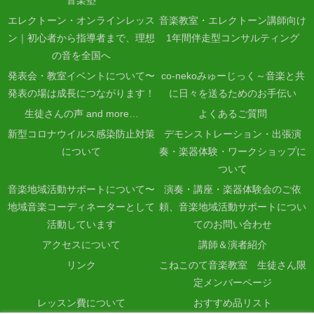
エレクトーン・オンラインレッス
音楽教室・エレクトーン講師向け
ン｜初心者から指導者まで、理想
1年間伴走型コンサルティング
の音を全国へ
発表会・教室イベントについて〜
co-nekoみゅーじっく～音楽と共
発表の場は成長につながります！
に日々を送るためのお手伝い
生徒さんの声 and more…
よくあるご質問
新型コロナウイルス感染防止対策
デモンストレーション・出張演
について
奏・楽器体験・ワークショップに
ついて
音楽地域活動サポートについて〜
演奏・講座・楽器体験会のご依
地域音楽コーディネーターとして
頼、音楽地域活動サポートについ
活動しています
てのお問い合わせ
アクセスについて
講師＆演者紹介
リンク
こねこのて音楽教室 生徒さん限
定メンバーページ
レッスン費について
おすすめ品リスト