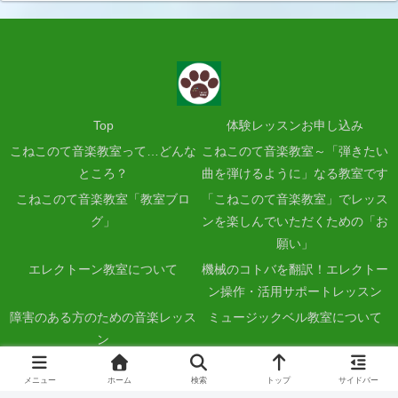
Top
体験レッスンお申し込み
こねこのて音楽教室って…どんな
こねこのて音楽教室～「弾きたい
ところ？
曲を弾けるように」なる教室です
こねこのて音楽教室「教室ブロ
「こねこのて音楽教室」でレッス
グ」
ンを楽しんでいただくための「お
願い」
エレクトーン教室について
機械のコトバを翻訳！エレクトー
ン操作・活用サポートレッスン
障害のある方のための音楽レッス
ミュージックベル教室について
ン
あなたのペースで独習！ムービー
キーボードコースについて
メニュー
ホーム
検索
トップ
サイドバー
音楽塾