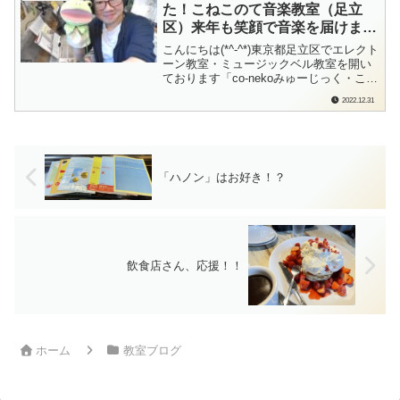
た！こねこのて音楽教室（足立
からのお問い合わせ内容今現在、エ...
区）来年も笑顔で音楽を届けます
♪
こんにちは(*^-^*)東京都足立区でエレクト
ーン教室・ミュージックベル教室を開い
ております「co-nekoみゅーじっく・こね
このて音楽教室」の檜垣（ひがき）で
2022.12.31
す。音楽を通じて、本当にたくさんの
「出会い」と「笑顔」に恵まれた2022年
でした。楽しかったな♪うれしかったな♪
本当にありがとうございました...
「ハノン」はお好き！？
飲食店さん、応援！！
ホーム
教室ブログ