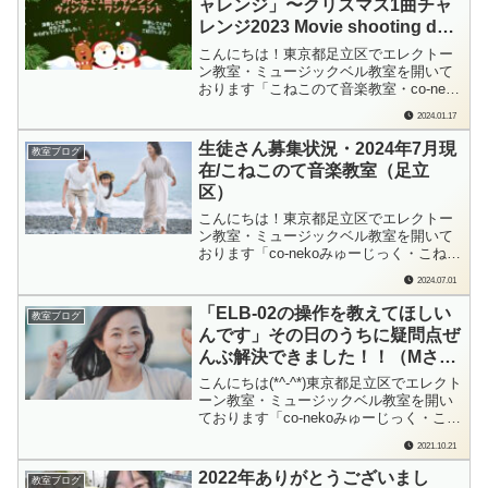
ャレンジ」〜クリスマス1曲チャ
た質問でした。「ヤマハミュージッ...
レンジ2023 Movie shooting day-
24
こんにちは！東京都足立区でエレクトー
ン教室・ミュージックベル教室を開いて
おります「こねこのて音楽教室・co-neko
みゅーじっく」の檜垣（ひがき）です。
2024.01.17
こねこのて音楽教室（足立区）名物企画
「クリスマス1曲チャレンジ」の中の企画
生徒さん募集状況・2024年7月現
教室ブログ
「みんなで1曲チャレンジ」教室のみんな
在/こねこのて音楽教室（足立
で協力して、1曲をみんなで演奏して完...
区）
こんにちは！東京都足立区でエレクトー
ン教室・ミュージックベル教室を開いて
おります「co-nekoみゅーじっく・こねこ
のて音楽教室」の檜垣（ひがき）です。
2024.07.01
2024年も半分過ぎて、折り返し。「今年
こそ始めてみたいなぁ…」と思っていた
「ELB-02の操作を教えてほしい
教室ブログ
こと、スタートできていますでしょう
んです」その日のうちに疑問点ぜ
か？これからでも遅くないですよ！「音
んぶ解決できました！！（Mさ
楽...
ん、「エレクトーンの操作・エレ
こんにちは(*^-^*)東京都足立区でエレクト
クトーンの機能を学ぶ」出張レッ
ーン教室・ミュージックベル教室を開い
ております「co-nekoみゅーじっく・こね
スン）
このて音楽教室」の檜垣（ひがき）で
2021.10.21
す。お電話をいただいたのは日曜日のこ
と。「エレクトーンの使い方を教えてほ
2022年ありがとうございまし
教室ブログ
しいんです」とのご連絡でした。Mさん