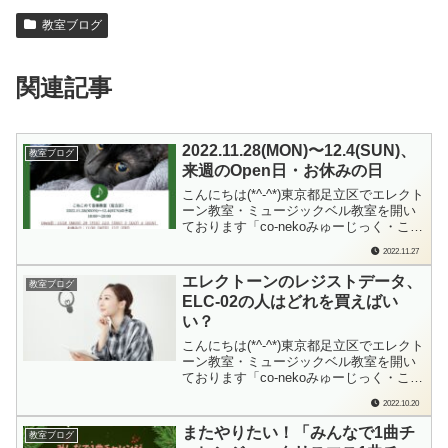
教室ブログ
関連記事
2022.11.28(MON)〜12.4(SUN)、
教室ブログ
来週のOpen日・お休みの日
こんにちは(*^-^*)東京都足立区でエレクト
ーン教室・ミュージックベル教室を開い
ております「co-nekoみゅーじっく・こね
このて音楽教室」の檜垣（ひがき）で
2022.11.27
す。明日11/28（月）から12/4（日）まで
の、教室Open日・お休みの日をお知らせ
エレクトーンのレジストデータ、
教室ブログ
します。「来週1週間分の教室の予定」
ELC-02の人はどれを買えばい
を、日曜日にお知ら...
い？
こんにちは(*^-^*)東京都足立区でエレクト
ーン教室・ミュージックベル教室を開い
ております「co-nekoみゅーじっく・こね
このて音楽教室」の檜垣（ひがき）で
2022.10.20
す。先日、オンラインレッスンで「エレ
クトーンの操作」について扱わせていた
またやりたい！「みんなで1曲チ
教室ブログ
だいたHさんから、後日追加でいただい