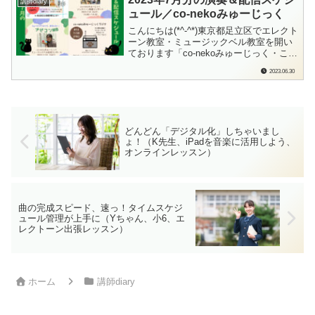
講師diary
リ！！だったのでした。いつの間にか、
ュール／co-nekoみゅーじっく
予約制になったのですね…！各ブログラ
ン...
こんにちは(*^-^*)東京都足立区でエレクト
ーン教室・ミュージックベル教室を開い
ております「co-nekoみゅーじっく・こね
このて音楽教室」の檜垣（ひがき）で
2023.06.30
す。毎月、月初めにお知らせしている
「演奏スケジュール」と「配信スケジュ
ール」ですが、7月はなんと1日に最初の
ミニコンサートがありますので、6...
どんどん「デジタル化」しちゃいまし
ょ！（K先生、iPadを音楽に活用しよう、
オンラインレッスン）
曲の完成スピード、速っ！タイムスケジ
ュール管理が上手に（Yちゃん、小6、エ
レクトーン出張レッスン）
ホーム
講師diary