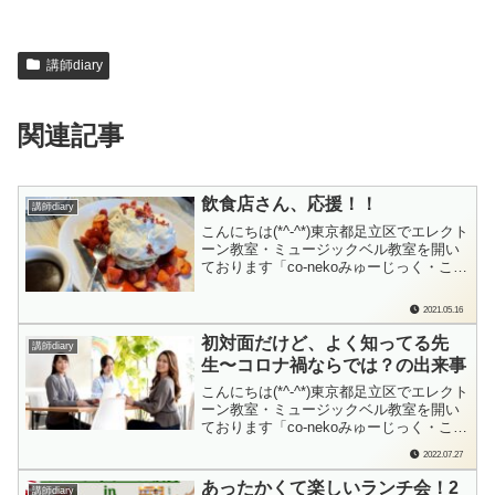
講師diary
関連記事
飲食店さん、応援！！
講師diary
こんにちは(*^-^*)東京都足立区でエレクト
ーン教室・ミュージックベル教室を開い
ております「co-nekoみゅーじっく・こね
このて音楽教室」の檜垣（ひがき）で
す。音楽教室も広い意味で考えると「音
2021.05.16
楽業界」だったりします。昨年のコロナ
ウイルスが大騒ぎになったころ、一斉に
初対面だけど、よく知ってる先
講師diary
音楽業界の自粛が始まりました。そ...
生〜コロナ禍ならでは？の出来事
こんにちは(*^-^*)東京都足立区でエレクト
ーン教室・ミュージックベル教室を開い
ております「co-nekoみゅーじっく・こね
このて音楽教室」の檜垣（ひがき）で
2022.07.27
す。この体験って、結構皆さんあるのか
も？って。やっとリアルでお会いできま
あったかくて楽しいランチ会！2
講師diary