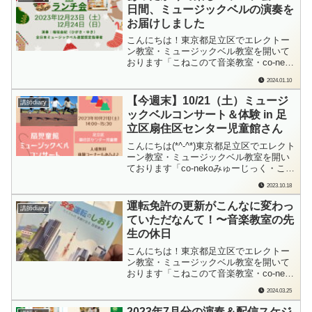
すね！って。オンラインミーティングで
日間、ミュージックベルの演奏を
いろいろ話してきた間柄コロナ禍が...
お届けしました
こんにちは！東京都足立区でエレクトー
ン教室・ミュージックベル教室を開いて
おります「こねこのて音楽教室・co-neko
みゅーじっく」の檜垣（ひがき）です。
2024.01.10
「クリスマスって…お忙しい…ですよ
ね…ひょっとしてご予定大丈夫だったり
【今週末】10/21（土）ミュージ
講師diary
します…か…？」本当にたまたま空いて
ックベルコンサート＆体験 in 足
いた2日間をご希望だったなんて！なんと
立区扇住区センター児童館さん
いう...
こんにちは(*^-^*)東京都足立区でエレクト
ーン教室・ミュージックベル教室を開い
ております「co-nekoみゅーじっく・こね
このて音楽教室」の檜垣（ひがき）で
2023.10.18
す。今週末10/21（土）ミュージックベル
コンサートを担当させていただきます。
運転免許の更新がこんなに変わっ
講師diary
体験コーナーもあるよ♪各ブログランキン
ていただなんて！〜音楽教室の先
グに参加しています。もし...
生の休日
こんにちは！東京都足立区でエレクトー
ン教室・ミュージックベル教室を開いて
おります「こねこのて音楽教室・co-neko
みゅーじっく」の檜垣（ひがき）です。
2024.03.25
久しぶりの運転免許更新。5年ぶりに行っ
てみたら…いろいろ変わっていてビック
2023年7月分の演奏＆配信スケジ