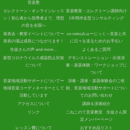
音楽塾
エレクトーン・オンラインレッス
音楽教室・エレクトーン講師向け
ン｜初心者から指導者まで、理想
1年間伴走型コンサルティング
の音を全国へ
発表会・教室イベントについて〜
co-nekoみゅーじっく～音楽と共
発表の場は成長につながります！
に日々を送るためのお手伝い
生徒さんの声 and more…
よくあるご質問
新型コロナウイルス感染防止対策
デモンストレーション・出張演
について
奏・楽器体験・ワークショップに
ついて
音楽地域活動サポートについて〜
演奏・講座・楽器体験会のご依
地域音楽コーディネーターとして
頼、音楽地域活動サポートについ
活動しています
てのお問い合わせ
アクセスについて
講師＆演者紹介
リンク
こねこのて音楽教室 生徒さん限
定メンバーページ
レッスン費について
おすすめ品リスト