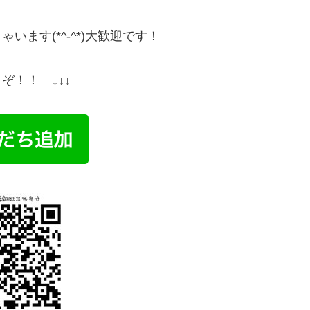
ます(*^-^*)大歓迎です！
！！ ↓↓↓