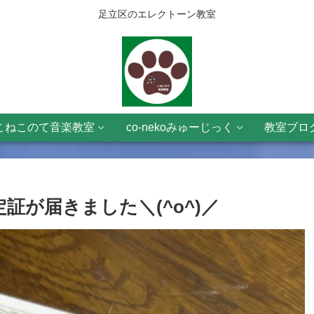
足立区のエレクトーン教室
こねこのて音楽教室
co-nekoみゅーじっく
教室ブロ
が届きました＼(^o^)／