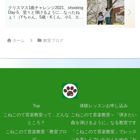
クリスマス1曲チャレンジ2021、shooting
Day-5、堂々と弾けるように…なったね
ぇ！（Yちゃん、5歳・Kくん、小1、エレ
クトーン出張レッスン）
ホーム
教室ブログ
Top
体験レッスンお申し込み
こねこのて音楽教室って…どんな
こねこのて音楽教室～「弾きたい
ところ？
曲を弾けるように」なる教室です
こねこのて音楽教室「教室ブロ
「こねこのて音楽教室」でレッス
グ」
ンを楽しんでいただくための「お