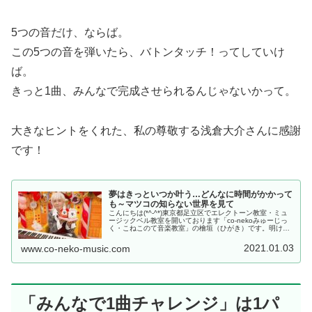
5つの音だけ、ならば。
この5つの音を弾いたら、バトンタッチ！ってしていけ
ば。
きっと1曲、みんなで完成させられるんじゃないかって。
大きなヒントをくれた、私の尊敬する浅倉大介さんに感謝
です！
夢はきっといつか叶う…どんなに時間がかかって
も～マツコの知らない世界を見て
こんにちは(*^-^*)東京都足立区でエレクトーン教室・ミュ
ージックベル教室を開いております「co-nekoみゅーじっ
く・こねこのて音楽教室」の檜垣（ひがき）です。明けま
しておめでとうございます。今年も「こねこのて音楽教
室」をどうぞよろしく...
2021.01.03
www.co-neko-music.com
「みんなで1曲チャレンジ」は1パ