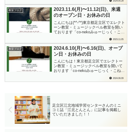
2024.05.28
ヤマハエレクトーン演奏グレード13〜11
級の試験官として、の「認定証」が届き
2023.11.6(月)〜11.12(日)、来週
教室ブログ
ました！今回の更新で「7回目」の更新。
のオープン日・お休みの日
試験官としても、しっかり生徒さんを...
こんにちは(*^-^*)東京都足立区でエレクト
ーン教室・ミュージックベル教室を開い
ております「co-nekoみゅーじっく・こね
このて音楽教室」の檜垣（ひがき）で
2023.11.05
す。毎週日曜日に、来週の教室オープン
日、おやすみの日をお知らせしておりま
2024.6.10(月)〜6.16(日)、オープ
教室ブログ
す。各ブログランキングに参加していま
ン日・お休みの日
す。もしよろしかったら…ポチっと...
こんにちは！東京都足立区でエレクトー
ン教室・ミュージックベル教室を開いて
おります「co-nekoみゅーじっく・こねこ
のて音楽教室」の檜垣（ひがき）です。
2024.06.09
毎週日曜日に、来週の教室オープン日、
おやすみの日をお知らせしております。
各ブログランキングに参加しています。
もしよろしかったら…ポチっと応援よろ
しく...
足立区江北地域学習センターさんのミニ
コミ誌「江北とんとん」に記事を掲載し
ていただきました！！