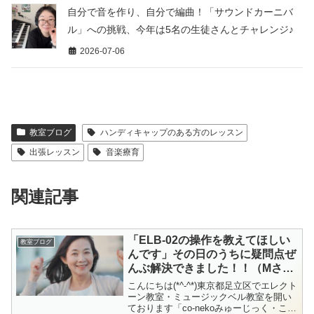
自分で音を作り、自分で編曲！「サウンドカーニバ
ル」への挑戦、今年は5名の生徒さんとチャレンジ♪
2026-07-06
教室ブログ
ハンディキャップのある方のレッスン
出張レッスン
音楽療育
関連記事
「ELB-02の操作を教えてほしい
教室ブログ
んです」その日のうちに疑問点ぜ
んぶ解決できました！！（Mさ
ん、「エレクトーンの操作・エレ
こんにちは(*^-^*)東京都足立区でエレクト
クトーンの機能を学ぶ」出張レッ
ーン教室・ミュージックベル教室を開い
ております「co-nekoみゅーじっく・こね
スン）