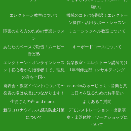
願い」
エレクトーン教室について
機械のコトバを翻訳！エレクトー
ン操作・活用サポートレッスン
障害のある方のための音楽レッス
ミュージックベル教室について
ン
あなたのペースで独習！ムービー
キーボードコースについて
音楽塾
エレクトーン・オンラインレッス
音楽教室・エレクトーン講師向け
ン｜初心者から指導者まで、理想
1年間伴走型コンサルティング
の音を全国へ
発表会・教室イベントについて〜
co-nekoみゅーじっく～音楽と共
発表の場は成長につながります！
に日々を送るためのお手伝い
生徒さんの声 and more…
よくあるご質問
新型コロナウイルス感染防止対策
デモンストレーション・出張演
について
奏・楽器体験・ワークショップに
ついて