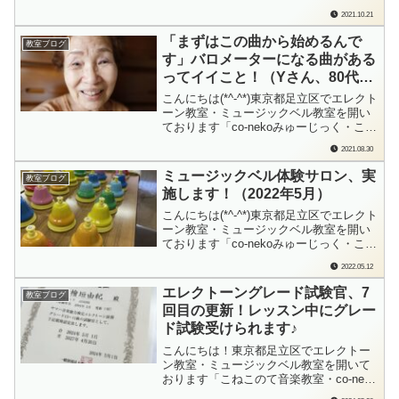
このて音楽教室」の檜垣（ひがき）で
2021.10.21
す。お電話をいただいたのは日曜日のこ
と。「エレクトーンの使い方を教えてほ
「まずはこの曲から始めるんで
教室ブログ
しいんです」とのご連絡でした。Mさん
す」バロメーターになる曲がある
からのお問い合わせ内容今現在、エ...
ってイイこと！（Yさん、80代、
ピアノ）
こんにちは(*^-^*)東京都足立区でエレクト
ーン教室・ミュージックベル教室を開い
ております「co-nekoみゅーじっく・こね
このて音楽教室」の檜垣（ひがき）で
2021.08.30
す。レッスンをスタートして…半年が経
とうとしています。「Yさん、すごいじ
ミュージックベル体験サロン、実
教室ブログ
ゃないですか！今、パッと左手の「ソ」
施します！（2022年5月）
読めて弾けてましたね！！」そう。...
こんにちは(*^-^*)東京都足立区でエレクト
ーン教室・ミュージックベル教室を開い
ております「co-nekoみゅーじっく・こね
このて音楽教室」の檜垣（ひがき）で
2022.05.12
す。今月も無事に開催できそうです！ご
興味ございましたら…ぜひお立ち寄りく
エレクトーングレード試験官、7
教室ブログ
ださい！「説明付き」でミュージックベ
回目の更新！レッスン中にグレー
ルを触れるチャンス！なかなか、ミ...
ド試験受けられます♪
こんにちは！東京都足立区でエレクトー
ン教室・ミュージックベル教室を開いて
おります「こねこのて音楽教室・co-neko
みゅーじっく」の檜垣（ひがき）です。