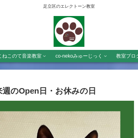
足立区のエレクトーン教室
こねこのて音楽教室
co-nekoみゅーじっく
教室ブロ
UN)、来週のOpen日・お休みの日