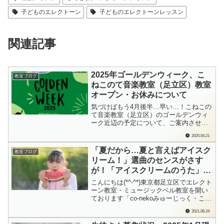
子どものエレクトーン
子どものエレクトーンレッスン
関連記事
2025年ゴールデンウィーク、こ
教室ブログ
ねこのて音楽教室（足立区）教室
オープン・お休みについて
気づけばもう4月後半…早い…！こねこの
て音楽教室（足立区）のゴールデンウィ
ーク近辺の予定について、ご案内させて
いただきます。こちらのブログは、東京
2025.04.21
都足立区でエレクトーン教室・ミュージ
ックベル教室を開いております「こねこ
「夏だから…夏と言えばアイスク
教室ブログ
のて音楽教室・co-nekoみゅーじっく」の
リーム！」選曲のセンスがさす
檜垣（ひがき）がお届けしてまいりま
が！「アイスクリームのうた」を
す。...
歌い始めました！（Yちゃん、小
こんにちは(*^-^*)東京都足立区でエレクト
6、ハンディキャップのある方の
ーン教室・ミュージックベル教室を開い
ております「co-nekoみゅーじっく・こね
レッスン）
このて音楽教室」の檜垣（ひがき）で
2021.06.24
す。「次の曲、何にしよっか」レッスン
では必ず「自分で曲を選ぶこと」も取り