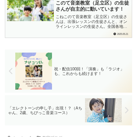
このて音楽教室（足立区）の生徒
もしよろしかったら…ポチっと応援よろ
さんが自主的に動いています！
しく...
こねこのて音楽教室（足立区）の生徒さ
んは、出張レッスンの生徒さんと、オン
ラインレッスンの生徒さん。全国各地に
生徒さんがいてくださるという状況で
2025.05.21
す。コロナ禍にスタートさせた「オンラ
インレッスン」をさらに活用して、教室
内のオンライン発表会「クリスマス1曲チ
ャレンジ」や「zoomで聞いて聞いての
会」など、...
祝・配信100回！「演奏」も「ラジオ」
も、これからも続けます！
「エレクトーンの申し子」出現！？（Aち
ゃん、2歳、ちびっこ音楽コース）