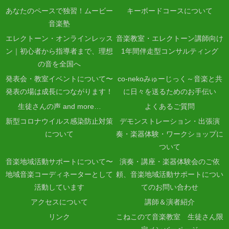
あなたのペースで独習！ムービー
キーボードコースについて
音楽塾
エレクトーン・オンラインレッス
音楽教室・エレクトーン講師向け
ン｜初心者から指導者まで、理想
1年間伴走型コンサルティング
の音を全国へ
発表会・教室イベントについて〜
co-nekoみゅーじっく～音楽と共
発表の場は成長につながります！
に日々を送るためのお手伝い
生徒さんの声 and more…
よくあるご質問
新型コロナウイルス感染防止対策
デモンストレーション・出張演
について
奏・楽器体験・ワークショップに
ついて
音楽地域活動サポートについて〜
演奏・講座・楽器体験会のご依
地域音楽コーディネーターとして
頼、音楽地域活動サポートについ
活動しています
てのお問い合わせ
アクセスについて
講師＆演者紹介
リンク
こねこのて音楽教室 生徒さん限