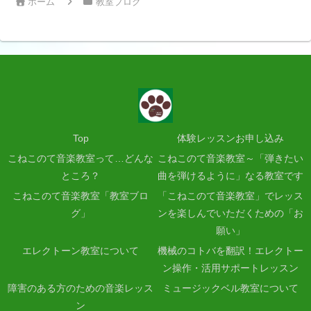
ホーム
教室ブログ
Top
体験レッスンお申し込み
こねこのて音楽教室って…どんな
こねこのて音楽教室～「弾きたい
ところ？
曲を弾けるように」なる教室です
こねこのて音楽教室「教室ブロ
「こねこのて音楽教室」でレッス
グ」
ンを楽しんでいただくための「お
願い」
エレクトーン教室について
機械のコトバを翻訳！エレクトー
ン操作・活用サポートレッスン
障害のある方のための音楽レッス
ミュージックベル教室について
ン