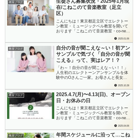
生徒さん募集状況・2025年1月現
教室ブログ
入れています。Yちゃん、1曲完成して次
在/こねこのて音楽教室（足立
の曲を選ぶことに。歌の曲は自分...
区）
こんにちは！東京都足立区でエレクトー
ン教室・ミュージックベル教室を開いて
おります「こねこのて音楽教室・co-neko
みゅーじっく」の檜垣（ひがき）です。
2025.01.06
新年あけましておめでとうございます。
「一年の計は元旦にあり」今年こそ音楽
自分の音が聞こえな～い！初アン
教室ブログ
を始めてみようと思ったけど…元旦過ぎ
サンブルで気づく「自分の音が聞
ちゃった！でも大丈夫！「始めたいと思
こえる」って、実はレア！？
った...
「わ～！自分の音が聞こえな～い！！」
人生初のエレクトーンアンサンブルを体
験中のOさんご一家。お母さんと長女さ
ん、そして、お母さんと次女さん。2曲を
2025.10.28
3人で弾いて、11月の発表会を目指してい
ます！こちらのブログは、東京都足立区
2025.4.7(月)〜4.13(日)、オープン
教室ブログ
のエレクトーン教室・ミュージックベル
日・お休みの日
教室「こねこのて音楽教室・co-nekoみ...
こんにちは！東京都足立区でエレクトー
ン教室・ミュージックベル教室を開いて
おります「こねこのて音楽教室・co-neko
みゅーじっく」の檜垣（ひがき）です。
2025.04.06
毎週日曜日に、来週の教室オープン日、
おやすみの日をお知らせしております。
年間スケジュールに沿って…こね
教室ブログ
各ブログランキングに参加しています。