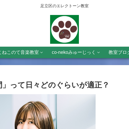
足立区のエレクトーン教室
こねこのて音楽教室
co-nekoみゅーじっく
教室ブロ
間」って日々どのぐらいが適正？