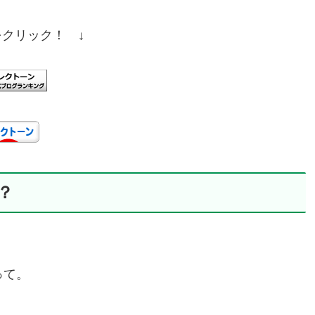
をクリック！ ↓
？
って。