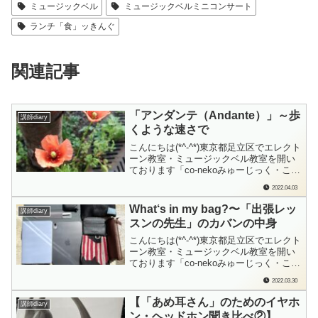
ミュージックベル
ミュージックベルミニコンサート
ランチ「食」ッきんぐ
関連記事
「アンダンテ（Andante）」～歩
講師diary
くような速さで
こんにちは(*^-^*)東京都足立区でエレクト
ーン教室・ミュージックベル教室を開い
ております「co-nekoみゅーじっく・こね
このて音楽教室」の檜垣（ひがき）で
2022.04.03
す。「音楽記号・表記」をお題に、ブロ
グを書いてみています。今日のお題は…
What‘s in my bag?〜「出張レッ
講師diary
「アンダンテ」です。歩くのはお好きで
スンの先生」のカバンの中身
すか？歩くの好きなんです、私。何...
こんにちは(*^-^*)東京都足立区でエレクト
ーン教室・ミュージックベル教室を開い
ております「co-nekoみゅーじっく・こね
このて音楽教室」の檜垣（ひがき）で
2022.03.30
す。私、このシリーズ大好きなんです
♪YouTubeでもあちこち見て回るし、ブロ
【「あめ耳さん」のためのイヤホ
講師diary
グも拝見させていただいたり、雑誌の企
ン・ヘッドホン聞き比べ②】