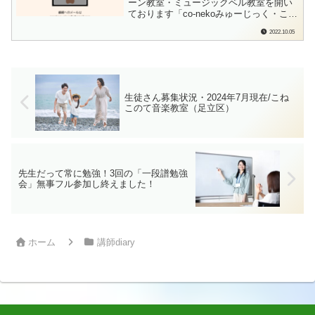
ーン教室・ミュージックベル教室を開い
ております「co-nekoみゅーじっく・こね
このて音楽教室」の檜垣（ひがき）で
2022.10.05
す。ご好評いただいております「co-neko
みゅーじっくラジオ」第4回、日程が決ま
りました！「co-nekoみゅーじっくラジ
オ」第4回は…c...
生徒さん募集状況・2024年7月現在/こね
このて音楽教室（足立区）
先生だって常に勉強！3回の「一段譜勉強
会」無事フル参加し終えました！
ホーム
講師diary