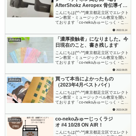
画とかでもありますよね。と...
AfterShokz Aeropex 骨伝導イヤ
ホン 防水bluetooth5.0
こんにちは(*^-^*)東京都足立区でエレクト
ーン教室・ミュージックベル教室を開い
ております「co-nekoみゅーじっく・こね
このて音楽教室」の檜垣（ひがき）で
2022.01.14
す。あめ耳さんのイヤホン選びって、本
当に大変なんです！ちょっとでもあめ耳
「濃厚接触者」になりました。今
講師diary
仲間さんの役に立ってもらえたら、と思
日現在のこと、書き残します
って始めた企画ブログですが…だい...
こんにちは(*^-^*)東京都足立区でエレクト
ーン教室・ミュージックベル教室を開い
ております「co-nekoみゅーじっく・こね
このて音楽教室」の檜垣（ひがき）で
2022.09.05
す。家族に発熱者が…というのは土曜日
の朝の出来事。すぐに発熱外来の病院に
買って本当によかったもの
講師diary
電話をして、PCR検査に向かいました。
（2023年4月ベストバイ）
土日の検査だと、結果が週明けに...
こんにちは(*^-^*)東京都足立区でエレクト
ーン教室・ミュージックベル教室を開い
ております「co-nekoみゅーじっく・こね
このて音楽教室」の檜垣（ひがき）で
2023.04.28
す。買って「本当に」よかったもの、ご
紹介させてください♪うちのシャアくんに
co-nekoみゅーじっくラジ
講師diary
そっくり(笑) 明日から本気出すかわいい
オ #4 10/28 ON AIR！
猫 Tシャツ黒いＴシャツが...
こんにちは(*^-^*)東京都足立区でエレクト