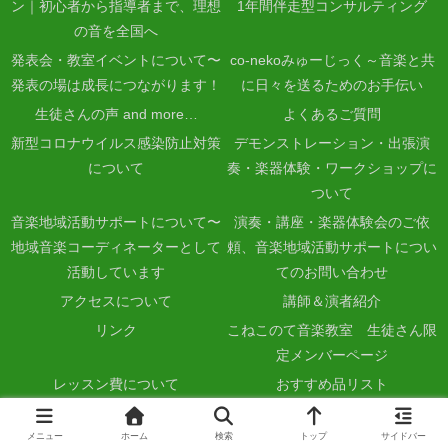
ン｜初心者から指導者まで、理想
1年間伴走型コンサルティング
の音を全国へ
発表会・教室イベントについて〜
co-nekoみゅーじっく～音楽と共
発表の場は成長につながります！
に日々を送るためのお手伝い
生徒さんの声 and more…
よくあるご質問
新型コロナウイルス感染防止対策
デモンストレーション・出張演
について
奏・楽器体験・ワークショップに
ついて
音楽地域活動サポートについて〜
演奏・講座・楽器体験会のご依
地域音楽コーディネーターとして
頼、音楽地域活動サポートについ
活動しています
てのお問い合わせ
アクセスについて
講師＆演者紹介
リンク
こねこのて音楽教室 生徒さん限
定メンバーページ
レッスン費について
おすすめ品リスト
Copyright © 2019-2026 こねこのて音楽教室 All Rights Reserved.
メニュー
ホーム
検索
トップ
サイドバー