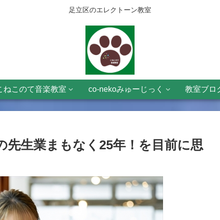
足立区のエレクトーン教室
こねこのて音楽教室
co-nekoみゅーじっく
教室ブロ
の先生業まもなく25年！を目前に思