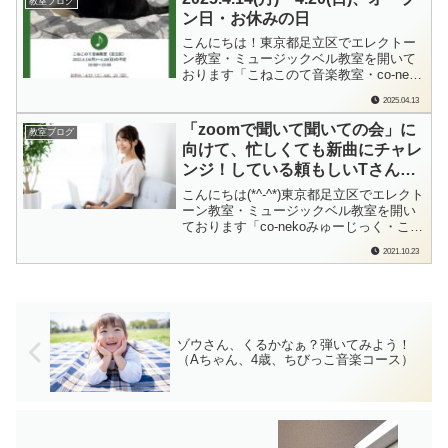
教室ブログ
夏でマスターしてステップアップした
ン日・お休みの日
い！」そんな大人の方、お...
こんにちは！東京都足立区でエレクトー
ン教室・ミュージックベル教室を開いて
おります「こねこのて音楽教室・co-neko
みゅーじっく」の檜垣（ひがき）です。
2025.04.13
毎週日曜日に、来週の教室オープン日、
おやすみの日をお知らせしております。
「zoomで聞いて聞いての会」に
教室ブログ
各ブログランキングに参加しています。
向けて、忙しくても新曲にチャレ
もしよろしかったら…ポチっと応援よろ
ンジ！している頼もしいTさん
しく...
（20代、エレクトーンオンライン
こんにちは(*^-^*)東京都足立区でエレクト
レッスン）
ーン教室・ミュージックベル教室を開い
ております「co-nekoみゅーじっく・こね
このて音楽教室」の檜垣（ひがき）で
2021.10.23
す。Tさんは…Tちゃんは5歳からこねこ
のて音楽教室（足立区）でエレクトーン
のレッスンを続けてくれている生徒さ
ん。誰かに演奏を見てもらう、聞い...
ゾウさん、くるかなぁ？弾いてみよう！
（Aちゃん、4歳、ちびっこ音楽コース）