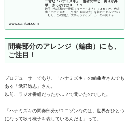
一青窈「ハナミズキ」 他者の幸せ、祈りが昇
華 きっかけは９．１１
歌手で作詞家の一青窈（ひとと・よう）（３８）が、代表
曲「ハナミズキ」（平成１６年発売）を初めてセルフカバ
ーした。この曲は、大手カラオケメーカーの年間チャート
で…
www.sankei.com
間奏部分のアレンジ（編曲）にも、
ご注目！
プロデューサーであり、「ハナミズキ」の編曲者さんでも
ある「武部聡志」さん。
以前、ラジオ番組だったか…？で聞いたのでした。
「ハナミズキの間奏部分がユニゾンなのは、世界がひとつ
になって歌う様子を表しているんだよ」って。