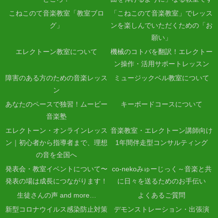
こねこのて音楽教室「教室ブロ
「こねこのて音楽教室」でレッス
グ」
ンを楽しんでいただくための「お
願い」
エレクトーン教室について
機械のコトバを翻訳！エレクトー
ン操作・活用サポートレッスン
障害のある方のための音楽レッス
ミュージックベル教室について
ン
あなたのペースで独習！ムービー
キーボードコースについて
音楽塾
エレクトーン・オンラインレッス
音楽教室・エレクトーン講師向け
ン｜初心者から指導者まで、理想
1年間伴走型コンサルティング
の音を全国へ
発表会・教室イベントについて〜
co-nekoみゅーじっく～音楽と共
発表の場は成長につながります！
に日々を送るためのお手伝い
生徒さんの声 and more…
よくあるご質問
新型コロナウイルス感染防止対策
デモンストレーション・出張演