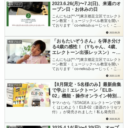
多いと思います。新学期、新入学、新社
2023.6.26(月)〜7.2(日)、来週のオ
教室ブログ
会人さん、おめでとうございます！体験
ープン日・お休みの日
レッスン、新規のご入会、久しぶり...
こんにちは(*^-^*)東京都足立区でエレクト
ーン教室・ミュージックベル教室を開い
ております「co-nekoみゅーじっく・こね
このて音楽教室」の檜垣（ひがき）で
2023.06.25
す。毎週日曜日に、来週の教室オープン
日、おやすみの日をお知らせしておりま
「おもたいぞうさん」を弾き分け
教室ブログ
す。6/26（月）～7/2（日）までの教室
る4歳の感性！（Yちゃん、4歳、
は…レッスンお休み：6/2...
エレクトーン出張レッスン）～感
性を育てるレッスンをしています
こんにちは(*^-^*)東京都足立区でエレクト
♪
ーン教室・ミュージックベル教室を開い
ております「co-nekoみゅーじっく・こね
このて音楽教室」の檜垣（ひがき）で
2020.11.06
す。先日のレッスンでの出来事でした。
感性と、歌ってすごいな…と思ったエピ
【8月限定・5名様のみ】最新曲集
教室ブログ
ソードです。「どうしてそんなにゆっく
で学ぶ！エレクトーン「ELB-
り弾いたの？」…その謎はまさかの...
02」機能・操作オンライン特別講
座
ヤマハから『STAGEA エレクトーンで弾
く はじめよう！ELB-02（楽器のトリセツ
付）』が発売されました！私も発売日に
Getして、全曲弾いてみました。楽しい曲
2026.06.25
集です♪「ELB-02の操作に自信がな
い…」「ELB-02ならではの操作を、この
2025.4.14(月)〜4.20(日)、オープ