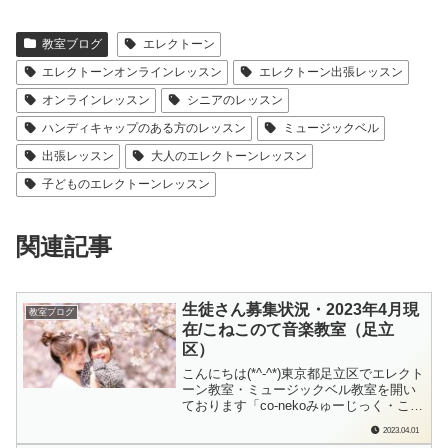
教室ブログ
エレクトーン
エレクトーンオンラインレッスン
エレクトーン出張レッスン
オンラインレッスン
シニアのレッスン
ハンディキャップのある方のレッスン
ミュージックベル
出張レッスン
大人のエレクトーンレッスン
子どものエレクトーンレッスン
関連記事
生徒さん募集状況・2023年4月現
教室ブログ
在/こねこのて音楽教室（足立
区）
こんにちは(*^-^*)東京都足立区でエレクト
ーン教室・ミュージックベル教室を開い
ております「co-nekoみゅーじっく・こね
このて音楽教室」の檜垣（ひがき）で
2023.04.01
す。春から新しい習い事を！という方も