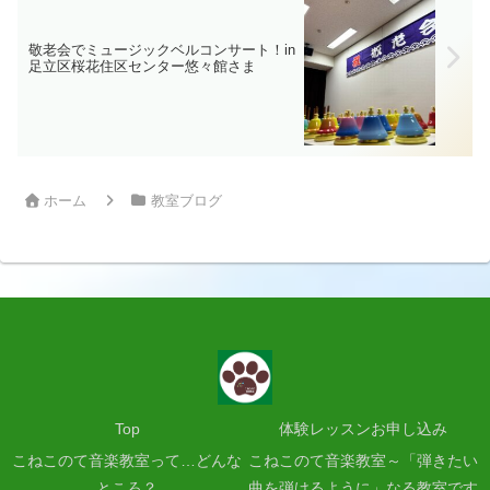
敬老会でミュージックベルコンサート！in
足立区桜花住区センター悠々館さま
ホーム
教室ブログ
Top
体験レッスンお申し込み
こねこのて音楽教室って…どんな
こねこのて音楽教室～「弾きたい
ところ？
曲を弾けるように」なる教室です