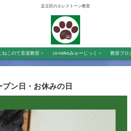
足立区のエレクトーン教室
こねこのて音楽教室
co-nekoみゅーじっく
教室ブロ
祝)、オープン日・お休みの日