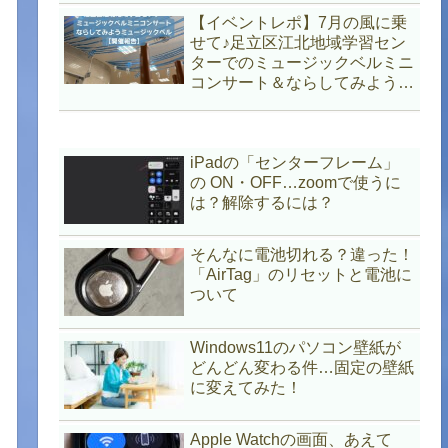
【イベントレポ】7月の風に乗
せて♪足立区江北地域学習セン
ターでのミュージックベルミニ
コンサート＆ならしてみようミ
ュージックベル
iPadの「センターフレーム」
の ON・OFF…zoomで使うに
は？解除するには？
そんなに電池切れる？違った！
「AirTag」のリセットと電池に
ついて
Windows11のパソコン壁紙が
どんどん変わる件…固定の壁紙
に変えてみた！
Apple Watchの画面、あえて