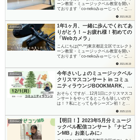
ーン教室・ミュージックベル教室を開い
ております「co-nekoみゅーじっく・こね
このて音楽教室」の檜垣（ひがき）で
2021.06.22
す。Part１って書きましたが…どこまで
続くか謎ですが(;^ω^)でも。我が家には本
1年1ヶ月、一緒に歩んでくれてあ
講師diary
当に頼りになるDIYの達人が住んでいる
りがとう！～お疲れ様！初めての
のです…ピアノの上...
「Webカメラ」
こんにちは(*^-^*)東京都足立区でエレクト
ーン教室・ミュージックベル教室を開い
ております「co-nekoみゅーじっく・こね
このて音楽教室」の檜垣（ひがき）で
2021.06.19
す。思い返せば去年の春先は、人生初の
「緊急事態宣言」真っ只中。外出もまま
今年さいしょのミュージックベル
講師diary
ならず、仕事も「音楽教室をオンライン
クリスマスコンサート in コミュ
でやる！？」なんて、これまた人生...
ニティラウンジBOOKMARK、終
了！
おそらくですが…12月1日にクリスマスコ
ンサートをやってるところも珍しいので
は！？私にとっても今シーズン初！とい
うこともあり、「今年さいしょのミュー
2025.12.01
ジックベルクリスマスコンサート」とい
うタイトルを準備しました。平日の午前
【明日！】2023年5月分ミュージ
講師diary
中にも関わらず、聞きに来てくださった
ックベル配信コンサート「ナビコ
皆さま、ありがとうございました♪こちら
ンMB」お楽しみに♪
のブロ...