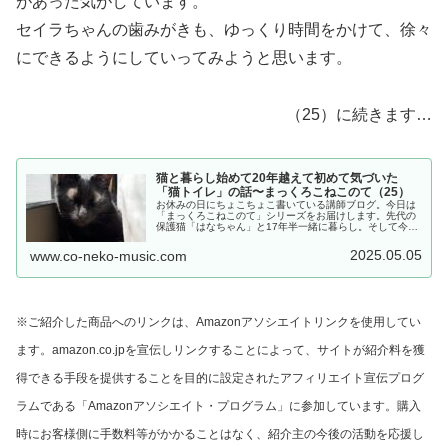
があった気がしています。
セイラちゃんの歯みがきも、ゆっくり時間をかけて、徐々
にできるようにしていってみようと思います。
（25）に続きます…
猫と暮らし始めて20年越えて初めて気づいた
「猫トイレ」の話〜まっくろこねこのて（25）
お休みの日にちょこちょこ書いている講師ブログ。今日は
「まっくろこねこのて」シリーズをお届けします。先代の
保護猫「はなちゃん」と17年半一緒に暮らし。そして今
は、保護猫「シャアくん」と「セイラちゃん」と暮らし始
めて、間もなく3年になります。と...
2025.05.05
www.co-neko-music.com
※ご紹介した商品へのリンクは、Amazonアソシエイトリンクを使用してい
ます。amazon.co.jpを宣伝しリンクすることによって、サイトが紹介料を獲
得できる手段を提供することを目的に設定されたアフィリエイト宣伝プログ
ラムである「Amazonアソシエイト・プログラム」に参加しています。購入
時にお客様側に手数料等がかかることはなく、紹介主の今後の活動を応援し