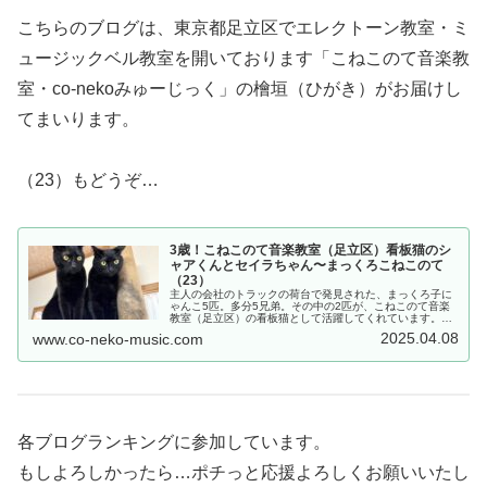
こちらのブログは、東京都足立区でエレクトーン教室・ミ
ュージックベル教室を開いております「こねこのて音楽教
室・co-nekoみゅーじっく」の檜垣（ひがき）がお届けし
てまいります。
（23）もどうぞ…
3歳！こねこのて音楽教室（足立区）看板猫のシ
ャアくんとセイラちゃん〜まっくろこねこのて
（23）
主人の会社のトラックの荷台で発見された、まっくろ子に
ゃんこ5匹。多分5兄弟。その中の2匹が、こねこのて音楽
教室（足立区）の看板猫として活躍してくれています。シ
ャアくんと、セイラちゃん。保護猫出身なので正確なお誕
2025.04.08
www.co-neko-music.com
生日は分かりませんが…動物病院...
各ブログランキングに参加しています。
もしよろしかったら…ポチっと応援よろしくお願いいたし