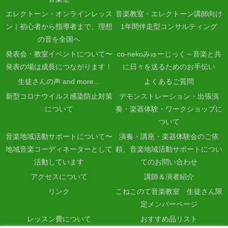
エレクトーン・オンラインレッス
音楽教室・エレクトーン講師向け
ン｜初心者から指導者まで、理想
1年間伴走型コンサルティング
の音を全国へ
発表会・教室イベントについて〜
co-nekoみゅーじっく～音楽と共
発表の場は成長につながります！
に日々を送るためのお手伝い
生徒さんの声 and more…
よくあるご質問
新型コロナウイルス感染防止対策
デモンストレーション・出張演
について
奏・楽器体験・ワークショップに
ついて
音楽地域活動サポートについて〜
演奏・講座・楽器体験会のご依
地域音楽コーディネーターとして
頼、音楽地域活動サポートについ
活動しています
てのお問い合わせ
アクセスについて
講師＆演者紹介
リンク
こねこのて音楽教室 生徒さん限
定メンバーページ
レッスン費について
おすすめ品リスト