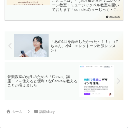
こんにちは(*^-^*)東京都足立区でエレクト
ーン教室・ミュージックベル教室を開い
ております「co-nekoみゅーじっく・こね
このて音楽教室」の檜垣（ひがき）で
2023.05.26
す。ミュージックベルの配信コンサー
ト、お届けいたします。アーカイブ配信
もございますので、ゆっくりとお楽しみ
ください♪配信はこちらから！「ツイ...
「あの1回を録画したかった～！！」（Y
ちゃん、小4、エレクトーン出張レッス
ン）
音楽教室の先生のための「Canva」講
座！？～使えると便利！なCanvaを教える
ことが増えました
ホーム
講師diary