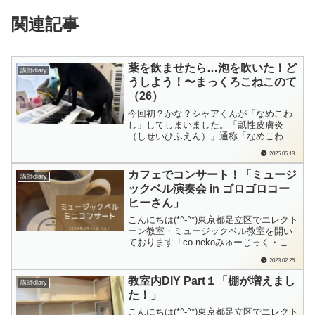
関連記事
薬を飲ませたら…泡を吹いた！ど
講師diary
うしよう！〜まっくろこねこのて
（26）
今回初？かな？シャアくんが「なめこわ
し」してしまいました。「舐性皮膚炎
（しせいひふえん）」通称「なめこわ
し」。原因はいろいろあるようなのです
2025.05.13
が、シャアくんがなめこわした場所が足
の付け根（おまた）だったので、排尿障
カフェでコンサート！「ミュージ
講師diary
害とかがあっても困るしな…尿石症で療
ックベル演奏会 in ゴロゴロコー
法食を処方されている最中ということも
ヒーさん」
あり、早めに病院...
こんにちは(*^-^*)東京都足立区でエレクト
ーン教室・ミュージックベル教室を開い
ております「co-nekoみゅーじっく・こね
このて音楽教室」の檜垣（ひがき）で
2023.02.25
す。大好きなカフェで、ミュージックベ
ルの演奏させていただいたんです♪なんと
教室内DIY Part１「棚が増えまし
講師diary
もうれしい1日になりました！ゴロゴロコ
た！」
ーヒーさんとの出会いは…足立...
こんにちは(*^-^*)東京都足立区でエレクト