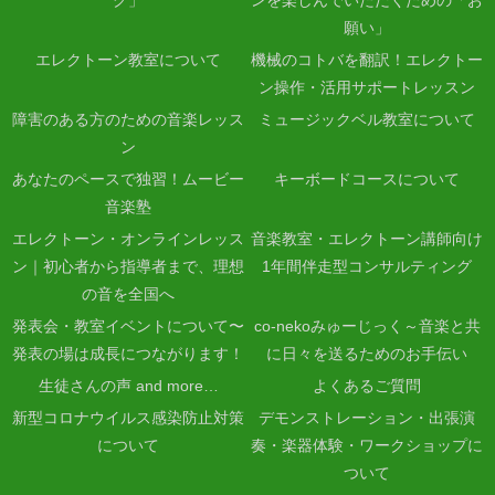
願い」
エレクトーン教室について
機械のコトバを翻訳！エレクトー
ン操作・活用サポートレッスン
障害のある方のための音楽レッス
ミュージックベル教室について
ン
あなたのペースで独習！ムービー
キーボードコースについて
音楽塾
エレクトーン・オンラインレッス
音楽教室・エレクトーン講師向け
ン｜初心者から指導者まで、理想
1年間伴走型コンサルティング
の音を全国へ
発表会・教室イベントについて〜
co-nekoみゅーじっく～音楽と共
発表の場は成長につながります！
に日々を送るためのお手伝い
生徒さんの声 and more…
よくあるご質問
新型コロナウイルス感染防止対策
デモンストレーション・出張演
について
奏・楽器体験・ワークショップに
ついて