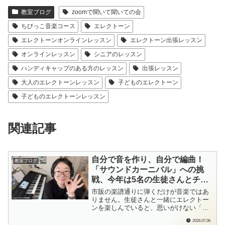
教室ブログ
zoomで聞いて聞いての会
ちびっこ音楽コース
エレクトーン
エレクトーンオンラインレッスン
エレクトーン出張レッスン
オンラインレッスン
シニアのレッスン
ハンディキャップのある方のレッスン
出張レッスン
大人のエレクトーンレッスン
子どものエレクトーン
子どものエレクトーンレッスン
関連記事
自分で音を作り、自分で編曲！
教室ブログ
「サウンドカーニバル」への挑
戦、今年は5名の生徒さんとチャ
レンジ♪
市販の楽譜通りに弾くだけが音楽ではあ
りません。生徒さんと一緒にエレクトー
ンを楽しんでいると、思いがけない「別
の発想」が生まれてくることがよくある
2026.07.06
んです…！jet全日本エレクトーン指導者