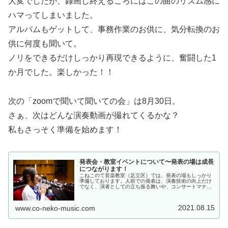
大変でしたが、録画し終えるころにはこの曲のリズム感に
ハマってしまいました。
アルバムもゲットして、事務作業のお供に、気分転換のお
供に何度も聞いて。
ノリをできるだけしっかり再現できるように、奮闘した1
か月でした。楽しかった！！
次の「zoomで聞いて聞いての会」は8月30日。
さぁ、次はどんな演奏動画が撮れてくるかな？
私もさっそく準備を始めます！
発表会・教室イベントについて〜発表の場は成長
につながります！
こねこのて音楽教室（足立区）では、発表の場もしっかり
準備しております。人前での発表は、演奏技術の向上だけ
でなく、演者としての立ち振る舞いや、コンサートマナー
など、学べる要素がたくさん詰まっています。音楽と共に
生活を楽しんでいく上で役立つこと...
2021.08.15
www.co-neko-music.com