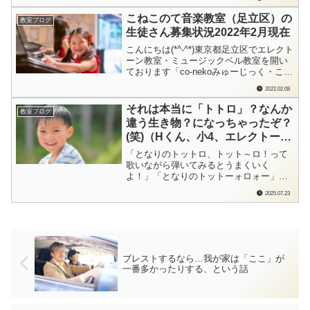
す。こねこのて音楽教室（足立区）最年
長のYさん。いつもサッパリ、サバサバ
こねこのて音楽教室（足立区）の
教室ブログ
な方なのですが…どうも今日は声が小さ
生徒さん募集状況2022年2月現在
い…いつも元気に出迎えてくださる...
こんにちは(*^-^*)東京都足立区でエレクト
ーン教室・ミュージックベル教室を開い
ております「co-nekoみゅーじっく・こね
このて音楽教室」の檜垣（ひがき）で
2022.02.08
す。2月…立春を過ぎましたが、まだまだ
寒いですね…！！春からレッスンをお考
それは本当に「トトロ」？なんか
教室ブログ
えの方も増えてくる時期かと思います。
違う生き物？になっちゃったぞ？
こねこのて音楽教室（足立区）の...
(笑)（Hくん、小4、エレクトーン
オンラインレッスン）
「となりのトットロ、トット～ロ！って
歌いながら弾いてみるとうまくいく
よ！」「となりのトットーォロォー」
「なんか別の生き物になってない！？」
2025.07.23
画面越しに2人で大爆笑！Hくんが弾いた
「となりのトトロ」…なんだか「謎の生
き物」！？になっちゃった！(笑)「歌いな
がら弾く」って、実はすごく効果のある
練習方法。さ...
ブレストするなら…我が家は「ここ」が
一番多かったりする、という話