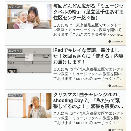
協会のアレンジ＆レジスト作りコンテス
毎回どんどん広がる「ミュージッ
教室ブログ
ト「サウンドカーニバル」への挑戦が、
クベルの輪」（足立区千住あずま
今年も始まりました。楽譜通りではな
住区センター悠々館）
く、既定の...
こんにちは！東京都足立区でエレクトー
ン教室・ミュージックベル教室を開いて
おります「こねこのて音楽教室・co-neko
みゅーじっく」の檜垣（ひがき）です。
2024.06.26
「今日、見学させていただいてもいいで
しょうか？」「見るだけでもいいです
iPadでキレイな楽譜、書けまし
教室ブログ
か？」「先生、今日、見学したいって何
た！次回もさらに「使える」内容
人か連絡もらってます」必ず毎回、見学
お届けします！
者さん...
こんにちは(*^-^*)東京都足立区でエレクト
ーン教室・ミュージックベル教室を開い
ております「co-nekoみゅーじっく・こね
このて音楽教室」の檜垣（ひがき）で
2023.11.11
す。今回の「iPadを音楽に活用しよう」
では「iPadで楽譜を書いて印刷してみよ
クリスマス1曲チャレンジ2021、
教室ブログ
う」というテーマを扱いました。Apple
shooting Day-7、「私だって緊
Pencilを使っ...
張してるのよ！」緊張も演奏のい
いスパイスに！（Yさん、80代、
こんにちは(*^-^*)東京都足立区でエレクト
ピアノ出張レッスン）
ーン教室・ミュージックベル教室を開い
ております「co-nekoみゅーじっく・こね
このて音楽教室」の檜垣（ひがき）で
2021.12.19