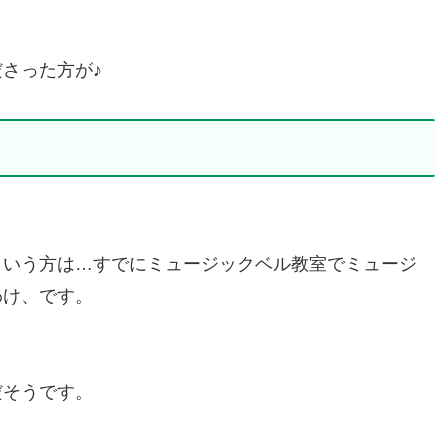
さった方が♪
という方は…すでにミュージックベル教室でミュージ
わけ、です。
だそうです。