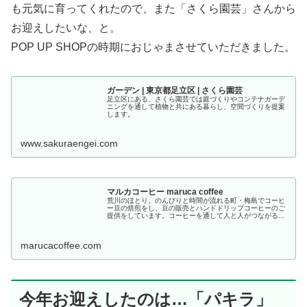
も元気に育ってくれたので、また「さくら園芸」さんから
お迎えしたいな、と。
POP UP SHOPの時期におじゃまさせていただきました。
ガーデン | 東京都足立区 | さくら園芸
足立区にある、さくら園芸では庭づくりやコンテナガーデ
ニングを通して植物と共にある暮らし、空間づくりを提案
します。
www.sakuraengei.com
マルカコーヒー maruca coffee
荒川のほとり。のんびりと時間が流れる町・梅島でコーヒ
ー豆の焙煎をし、豆の販売とハンドドリップコーヒーのご
提供をしています。コーヒーを通して人と人がつながるそ
のお手伝いができる場所です。
marucacoffee.com
今年お迎えしたのは…「パキラ」