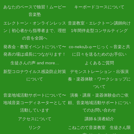
あなたのペースで独習！ムービー
キーボードコースについて
音楽塾
エレクトーン・オンラインレッス
音楽教室・エレクトーン講師向け
ン｜初心者から指導者まで、理想
1年間伴走型コンサルティング
の音を全国へ
発表会・教室イベントについて〜
co-nekoみゅーじっく～音楽と共
発表の場は成長につながります！
に日々を送るためのお手伝い
生徒さんの声 and more…
よくあるご質問
新型コロナウイルス感染防止対策
デモンストレーション・出張演
について
奏・楽器体験・ワークショップに
ついて
音楽地域活動サポートについて〜
演奏・講座・楽器体験会のご依
地域音楽コーディネーターとして
頼、音楽地域活動サポートについ
活動しています
てのお問い合わせ
アクセスについて
講師＆演者紹介
リンク
こねこのて音楽教室 生徒さん限