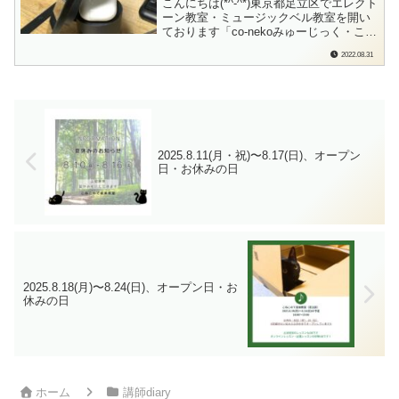
こんにちは(*^-^*)東京都足立区でエレクト
ーン教室・ミュージックベル教室を開い
ております「co-nekoみゅーじっく・こね
このて音楽教室」の檜垣（ひがき）で
2022.08.31
す。先月、Amazonのプライムデーでい
っぱい買っちゃったので(;^ω^)今月は少し
控えめですが…いいお買い物、できまし
た♪ビックリするほど...
2025.8.11(月・祝)〜8.17(日)、オープン
日・お休みの日
2025.8.18(月)〜8.24(日)、オープン日・お
休みの日
ホーム
講師diary