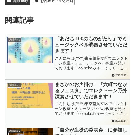
講師diary
お部屋カフェ化計画
関連記事
「あだち 100のものがたり」でミ
講師diary
ュージックベル演奏させていただ
きます！
こんにちは(*^-^*)東京都足立区でエレクト
ーン教室・ミュージックベル教室を開い
ております「co-nekoみゅーじっく・こね
このて音楽教室」の檜垣（ひがき）で
2022.06.22
す。生徒さん向け配信や、インスタライ
ブでの演奏はこれまでも実施してきまし
まさかのお声掛け！「六町つなが
講師diary
たが…YouTubeライブでの演奏は初！と
るフェスタ」でエレクトーン野外
なります。すてきなご縁をい...
演奏させていただきます！
こんにちは(*^-^*)東京都足立区でエレクト
ーン教室・ミュージックベル教室を開い
ております「co-nekoみゅーじっく・こね
このて音楽教室」の檜垣（ひがき）で
2021.10.14
す。ちょっと、興奮冷めやらず、で、こ
れを書いています。何とも今っぽい！と
「自分が生徒の発表会」に参加し
講師diary
思う気持ちと…懐かしいと思う気持ちが