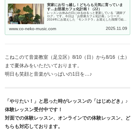
実家にお引っ越し！どちらも元気に育っていま
す…お部屋カフェ化計画！（22）
レッスンお休みの日にゆるゆるっと更新している「講師ブ
ログ」です。今日は「お部屋カフェ化計画」シリーズ。
2024年にお迎えした「モンステラ」お迎えした段階で結構
大きめの株だったこともあり、株分けして2鉢にして育て
ていました。その片方が、この度...
2025.11.09
www.co-neko-music.com
こねこのて音楽教室（足立区）8/10（日）から8/16（土）
まで夏休みをいただいております。
明日も笑顔と音楽がいっぱいの1日を…♪
「やりたい！」と思った時がレッスンの「はじめどき」♪
体験レッスン受付中です！
対面での体験レッスン、オンラインでの体験レッスン、ど
ちらも対応しております。