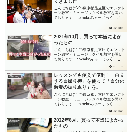
てきました
ごちゃまぜになりながら、でもとっ...
こんにちは(*^-^*)東京都足立区でエレクト
ーン教室・ミュージックベル教室を開い
ております「co-nekoみゅーじっく・こね
このて音楽教室」の檜垣（ひがき）で
す。私も、生徒の立場な場面がありま
2021.08.02
す。自分のスキルアップもまだまだして
2021年10月、買って本当によか
いきたいし、指導する立場であっても、
講師diary
いつでも「生徒さんの気持ち」を忘れ...
ったもの
こんにちは(*^-^*)東京都足立区でエレクト
ーン教室・ミュージックベル教室を開い
ております「co-nekoみゅーじっく・こね
このて音楽教室」の檜垣（ひがき）で
2021.11.03
す。10月末はイベント目白押し！で、こ
ちらが11月に食い込みました(;^ω^)お待
レッスンでも使えて便利！「自立
講師diary
たせいたしました。一部の方には絶大な
する自撮り棒」を使って「自分の
人気を誇る（！？）買っ...
演奏の振り返り」を。
こんにちは(*^-^*)東京都足立区でエレクト
ーン教室・ミュージックベル教室を開い
ております「co-nekoみゅーじっく・こね
このて音楽教室」の檜垣（ひがき）で
2021.06.21
す。今日は私の愛用品を１つ…と言って
も、この存在を知ったのは今年になって
2022年8月、買って本当によかっ
講師diary
から。ちょっと意外なところ（？）で知
たもの
りました。これです！小さくなるし...