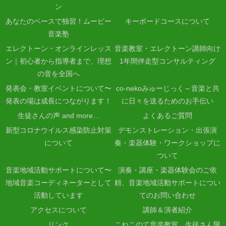
ン
あなたのペースで独習！ムービー
キーボードコースについて
音楽塾
エレクトーン・オンラインレッス
音楽教室・エレクトーン講師向け
ン｜初心者から指導者まで、理想
1年間伴走型コンサルティング
の音を全国へ
発表会・教室イベントについて〜
co-nekoみゅーじっく～音楽と共
発表の場は成長につながります！
に日々を送るためのお手伝い
生徒さんの声 and more…
よくあるご質問
新型コロナウイルス感染防止対策
デモンストレーション・出張演
について
奏・楽器体験・ワークショップに
ついて
音楽地域活動サポートについて〜
演奏・講座・楽器体験会のご依
地域音楽コーディネーターとして
頼、音楽地域活動サポートについ
活動しています
てのお問い合わせ
アクセスについて
講師＆演者紹介
リンク
こねこのて音楽教室 生徒さん限