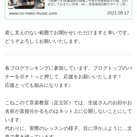
で結構です)実施場所の情報ご予算や所要時間その他、お打
合せしておきたい内容…etc…音楽地域活動サポートご依頼
の場合ご要望、現状決まっていること、「こんな風にして
みたいのだけど…」など、...
2021.08.17
www.co-neko-music.com
差し支えのない範囲でお聞かせいただけますと幸いです。
どうぞよろしくお願いいたします。
各ブログランキングに参加しています。ブログトップのバ
ナーをポチ！っと押して、応援をお願いいたします！
応援とっても励みになります♪
こねこのて音楽教室（足立区）では、生徒さんのお顔やお
名前が直接分かるものはネット上に公開しないことにして
います。
代わりに、実際のレッスンの様子、目に浮かぶように…文
章で書き綴っています。