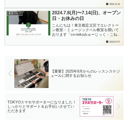
みゅーじっく」の檜垣（ひがき）です。
2024.11.16
「ハンドベルをやっていらっしゃったそ
うなんです、今日、見学に来てくださっ
2024.7.8(月)〜7.14(日)、オープン
教室ブログ
てる方」おぉ！一度も演奏したことがな
日・お休みの日
い（←私）ハンドベルを実際に演奏され
たご...
こんにちは！東京都足立区でエレクトー
ン教室・ミュージックベル教室を開いて
おります「co-nekoみゅーじっく・こねこ
のて音楽教室」の檜垣（ひがき）です。
2024.07.07
毎週日曜日に、来週の教室オープン日、
おやすみの日をお知らせしております。
各ブログランキングに参加しています。
もしよろしかったら…ポチっと応援よろ
しく...
【重要】2025年9月からのレッスンスケジ
ュールに関するお知らせ
TOKYOスマホサポーターになりました！
しっかりとサポート＆お手伝いさせてい
ただきます