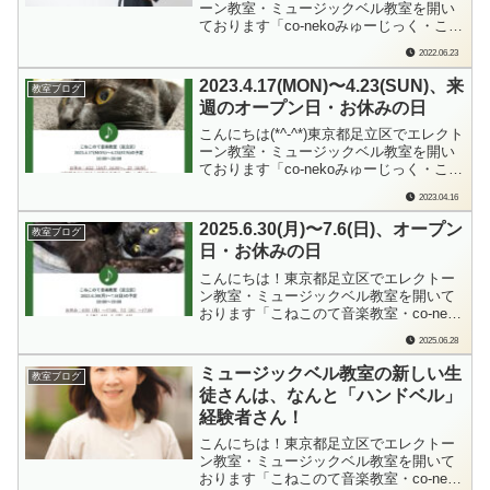
ーン教室・ミュージックベル教室を開い
ております「co-nekoみゅーじっく・こね
このて音楽教室」の檜垣（ひがき）で
2022.06.23
す。お好きでいらっしゃるという「リチ
ャード・クレイダーマン」の曲「星空の
2023.4.17(MON)〜4.23(SUN)、来
教室ブログ
ピアニスト」を弾きたくて。Oさんと一
週のオープン日・お休みの日
緒にレジスト作成を始めたのは2ヶ...
こんにちは(*^-^*)東京都足立区でエレクト
ーン教室・ミュージックベル教室を開い
ております「co-nekoみゅーじっく・こね
このて音楽教室」の檜垣（ひがき）で
2023.04.16
す。毎週日曜日に、来週の教室オープン
日、おやすみの日をお知らせしておりま
2025.6.30(月)〜7.6(日)、オープン
教室ブログ
す。4/17（月）～4/23（日）までの教室
日・お休みの日
は…レッスンお休み：4/...
こんにちは！東京都足立区でエレクトー
ン教室・ミュージックベル教室を開いて
おります「こねこのて音楽教室・co-neko
みゅーじっく」の檜垣（ひがき）です。
2025.06.28
毎週日曜日に、来週の教室オープン日、
おやすみの日をお知らせしております
ミュージックベル教室の新しい生
教室ブログ
が、今週は29日（日）銀座ヤマハホール
徒さんは、なんと「ハンドベル」
での合同発表会に参加してまいりますた
経験者さん！
め、...
こんにちは！東京都足立区でエレクトー
ン教室・ミュージックベル教室を開いて
おります「こねこのて音楽教室・co-neko