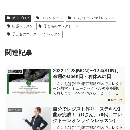
教室ブログ
エレクトーン
エレクトーン出張レッスン
出張レッスン
子どものエレクトーン
子どものエレクトーンレッスン
関連記事
2022.11.28(MON)〜12.4(SUN)、
教室ブログ
来週のOpen日・お休みの日
こんにちは(*^-^*)東京都足立区でエレクト
ーン教室・ミュージックベル教室を開い
ております「co-nekoみゅーじっく・こね
このて音楽教室」の檜垣（ひがき）で
2022.11.27
す。明日11/28（月）から12/4（日）まで
の、教室Open日・お休みの日をお知らせ
自分でレジスト作り！ステキな1
教室ブログ
します。「来週1週間分の教室の予定」
曲が完成！（Oさん、70代、エレ
を、日曜日にお知ら...
クトーンオンラインレッスン）
こんにちは(*^-^*)東京都足立区でエレクト