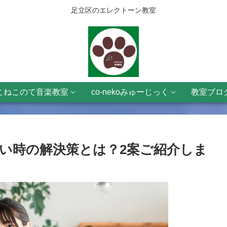
足立区のエレクトーン教室
こねこのて音楽教室
co-nekoみゅーじっく
教室ブロ
たい時の解決策とは？2案ご紹介しま