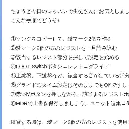
ちょうど今日のレッスンで生徒さんにお伝えしま
こんな手順でどうぞ↓
①ソングをコピーして、鍵マーク2個を作る
②鍵マーク2個の方のレジストを一旦読み込む
③該当するレジスト部分を探して設定を始める
④FOOT Switchボタン→レフト→グライド
⑤上鍵盤、下鍵盤など、該当する音が出ている部
⑥グライドのタイム設定はそのままでもOKですし
⑦赤いMボタンを押しながら、該当するレジスト
⑧MDRで上書き保存しましょう。ユニット編集→
練習する時は、鍵マーク2個の方のレジストを使用