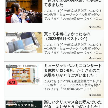
講師diary
てきました
こんにちは(*^-^*)東京都足立区でエレクト
ーン教室・ミュージックベル教室を開い
ております「co-nekoみゅーじっく・こね
このて音楽教室」の檜垣（ひがき）で
す。私も、生徒の立場な場面がありま
2021.08.02
す。自分のスキルアップもまだまだして
買って本当によかったもの
いきたいし、指導する立場であっても、
講師diary
いつでも「生徒さんの気持ち」を忘れ...
（2023年6月ベストバイ）
こんにちは(*^-^*)東京都足立区でエレクト
ーン教室・ミュージックベル教室を開い
ております「co-nekoみゅーじっく・こね
このて音楽教室」の檜垣（ひがき）で
2023.06.29
す。毎月恒例となりましたこのブログ。
買って「本当に」よかったもの、ご紹介
ミュージックベルミニコンサート
講師diary
させてください♪改訂版お待ちしておりま
＆体験サロン6月、たくさんのご
した！「STAGEA ELS-...
来場ありがとうございました！
こんにちは(*^-^*)東京都足立区でエレクト
ーン教室・ミュージックベル教室を開い
ております「co-nekoみゅーじっく・こね
このて音楽教室」の檜垣（ひがき）で
2023.06.03
す。大雨が通り過ぎて…お天気回復！し
た午後。たくさんの方が足を運んでくだ
楽しいクリスマス会に呼んでいた
講師diary
さいました。ありがとうございました！
だき、ありがとうございました！