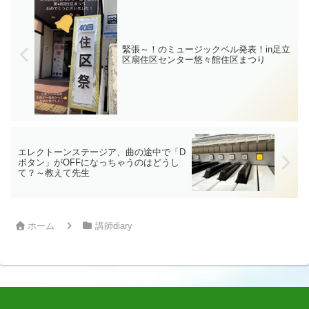
た。そし...
緊張～！のミュージックベル発表！in足立
区扇住区センター悠々館住区まつり
エレクトーンステージア、曲の途中で「D
ボタン」がOFFになっちゃうのはどうし
て？～教えて先生
ホーム
講師diary