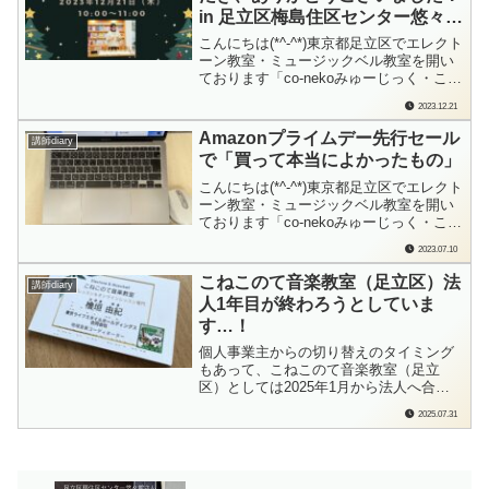
ケロたんがミュージックベルミニコ...
in 足立区梅島住区センター悠々館
さま
こんにちは(*^-^*)東京都足立区でエレクト
ーン教室・ミュージックベル教室を開い
ております「co-nekoみゅーじっく・こね
このて音楽教室」の檜垣（ひがき）で
2023.12.21
す。本当に楽しい会に呼んでいただき、
ありがとうございました！はじめまし
Amazonプライムデー先行セール
講師diary
て！な「足立区梅島住区センター悠々
で「買って本当によかったもの」
館」さんの「クリスマス会」にて、ミ
ュ...
こんにちは(*^-^*)東京都足立区でエレクト
ーン教室・ミュージックベル教室を開い
ております「co-nekoみゅーじっく・こね
このて音楽教室」の檜垣（ひがき）で
2023.07.10
す。毎月月末に「買って本当に良かった
もの」というブログを書いていますが、
こねこのて音楽教室（足立区）法
講師diary
このプライムデー期間は「セールになっ
人1年目が終わろうとしていま
たら買うぞ！」というものを一気に...
す…！
個人事業主からの切り替えのタイミング
もあって、こねこのて音楽教室（足立
区）としては2025年1月から法人へ合流
という感じではありましたが、無事（無
2025.07.31
事？）法人化1年目が終わろうとしていま
す。いろいろ知らないことも多く、本当
にたくさんの方々に助けていただいて…
の1年目でした。ありがとうございまし