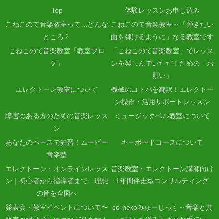
Top
体験レッスンお申し込み
こねこのて音楽教室って…どんな
こねこのて音楽教室～「弾きたい
ところ？
曲を弾けるように」なる教室です
こねこのて音楽教室「教室ブロ
「こねこのて音楽教室」でレッス
グ」
ンを楽しんでいただくための「お
願い」
エレクトーン教室について
機械のコトバを翻訳！エレクトー
ン操作・活用サポートレッスン
障害のある方のための音楽レッス
ミュージックベル教室について
ン
あなたのペースで独習！ムービー
キーボードコースについて
音楽塾
エレクトーン・オンラインレッス
音楽教室・エレクトーン講師向け
ン｜初心者から指導者まで、理想
1年間伴走型コンサルティング
の音を全国へ
発表会・教室イベントについて〜
co-nekoみゅーじっく～音楽と共