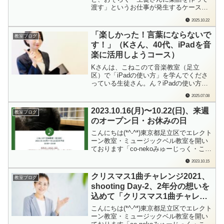
渡す」というお仕事が発生するケース、
結構あると思います。私も今まで、もの
2025.10.22
すごくたくさんの楽譜を作っては渡して
きました。ふと、思い立って。AIに聞い
「楽しかった！言葉にならないで
教室ブログ
てみたのです。「生徒さんに楽譜を作っ
す！」（Kさん、40代、iPadを音
て渡した場合、費用って受け取るとした
楽に活用しようコース）
らいくらぐら...
Kさんは、こねこのて音楽教室（足立
区）で「iPadの使い方」を学んでくださ
っている生徒さん。ん？iPadの使い方を
学んでいる人が、発表会に参加っ
2025.07.08
て…？？Kさん、ピアノ。私（先生）、
エレクトーン。2人とも「iPadで楽譜を見
2023.10.16(月)〜10.22(日)、来週
教室ブログ
る」というミッションを課して、アンサ
のオープン日・お休みの日
ンブル演奏で発表会に参加してきまし
た。こち...
こんにちは(*^-^*)東京都足立区でエレクト
ーン教室・ミュージックベル教室を開い
ております「co-nekoみゅーじっく・こね
このて音楽教室」の檜垣（ひがき）で
2023.10.15
す。毎週日曜日に、来週の教室オープン
日、おやすみの日をお知らせしておりま
クリスマス1曲チャレンジ2021、
教室ブログ
す。各ブログランキングに参加していま
shooting Day-2、2年分の想いを
す。もしよろしかったら…ポチっと...
込めて「クリスマス1曲チャレン
ジ×2」を撮る！！
こんにちは(*^-^*)東京都足立区でエレクト
ーン教室・ミュージックベル教室を開い