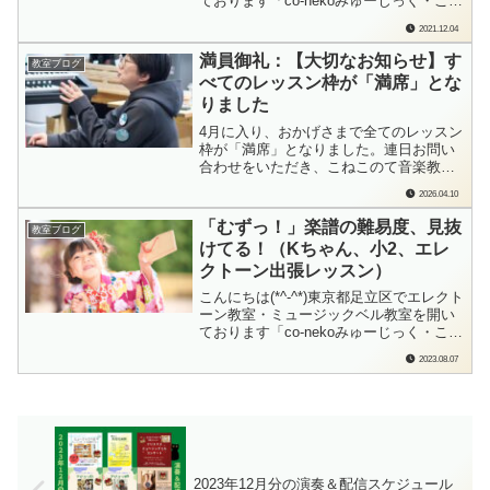
ております「co-nekoみゅーじっく・こね
このて音楽教室」の檜垣（ひがき）で
2021.12.04
す。2年ぶりにクリスマス1曲チャレンジ
に参加してくださるTさん。毎年参加して
満員御礼：【大切なお知らせ】す
教室ブログ
くださっていたのですが、昨年はご事情
べてのレッスン枠が「満席」とな
でレッスン自体も休会せざるを...
りました
4月に入り、おかげさまで全てのレッスン
枠が「満席」となりました。連日お問い
合わせをいただき、こねこのて音楽教室
（足立区）を見つけてくださった皆様
2026.04.10
に、心より感謝申し上げます。「いつか
エレクトーンを弾いてみたい」という夢
「むずっ！」楽譜の難易度、見抜
教室ブログ
を私に託してくださった生徒さんの思い
けてる！（Kちゃん、小2、エレ
を受け止め、募集を締め切らせていただ
クトーン出張レッスン）
きました。な...
こんにちは(*^-^*)東京都足立区でエレクト
ーン教室・ミュージックベル教室を開い
ております「co-nekoみゅーじっく・こね
このて音楽教室」の檜垣（ひがき）で
2023.08.07
す。エレクトーンのレッスンを始めて初
の「zoomで聞いて聞いての会」に参加し
てくれたKちゃん。演奏が上手なお兄さ
ん、お姉さんを見て「すご～い...
2023年12月分の演奏＆配信スケジュール