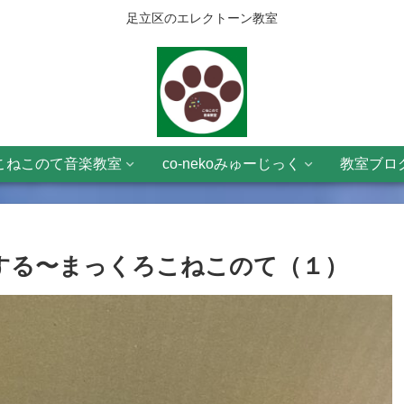
足立区のエレクトーン教室
こねこのて音楽教室
co-nekoみゅーじっく
教室ブロ
する〜まっくろこねこのて（１）