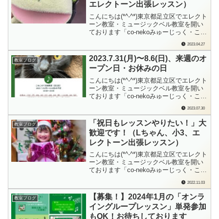
エレクトーン出張レッスン）
を弾きたい...
こんにちは(*^-^*)東京都足立区でエレクト
ーン教室・ミュージックベル教室を開い
ております「co-nekoみゅーじっく・こね
このて音楽教室」の檜垣（ひがき）で
2023.04.27
す。「そういえばKちゃん、ケロたんに
会ったことないね！」「ケロたん？だ
2023.7.31(月)〜8.6(日)、来週のオ
教室ブログ
れ？」そうなんです、Kちゃん、こねこ
ープン日・お休みの日
のて音楽教室（足立区）マスコットキ...
こんにちは(*^-^*)東京都足立区でエレクト
ーン教室・ミュージックベル教室を開い
ております「co-nekoみゅーじっく・こね
このて音楽教室」の檜垣（ひがき）で
2023.07.30
す。毎週日曜日に、来週の教室オープン
日、おやすみの日をお知らせしておりま
「祝日もレッスンやりたい！」大
教室ブログ
す。7/31（月）～8/6（日）までの教室
歓迎です！（Lちゃん、小3、エ
は…レッスンお休み：7/3...
レクトーン出張レッスン）
こんにちは(*^-^*)東京都足立区でエレクト
ーン教室・ミュージックベル教室を開い
ております「co-nekoみゅーじっく・こね
このて音楽教室」の檜垣（ひがき）で
2022.11.03
す。こねこのて音楽教室（足立区）土日
祝日も通常通りレッスンOK！の音楽教室
【募集！】2024年1月の「オンラ
教室ブログ
なんです。そして、レッスン持ち時間
イングループレッスン」単発参加
（回数）を毎月変えることもできる...
もOK！お待ちしております