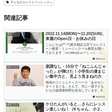
子どものエレクトーンレッスン
関連記事
2022.11.14(MON)〜11.20(SUN)、
教室ブログ
来週のOpen日・お休みの日
こんにちは(*^-^*)東京都足立区でエレクト
ーン教室・ミュージックベル教室を開い
ております「co-nekoみゅーじっく・こね
このて音楽教室」の檜垣（ひがき）で
2022.11.13
す。明日11/14（月）から11/20（日）ま
での、教室Open日・お休みの日をお知ら
楽譜なし・15分で「ねこふんじゃ
教室ブログ
せします。「来週1週間分の教室の予定」
った」が弾けた！小学生の凄まじ
を、日曜日にお知...
い集中力と、見よう見まねの力
地域のコミュニティスペース「あやセン
ターぐるぐる」さんで、月に一度子ども
たちの放課後時間を担当しています。6月
はみんなとミュージックベルで遊んでき
2026.06.20
たのですが、その直後に驚くべき光景に
立ち会いました！ほぼ初めてピアノを触
ケロたんがいると…さらにレッス
教室ブログ
るという小学生の男の子が、スマホの画
ン楽しいね！（Kちゃん、小２、
面と格闘しながら「ねこふんじゃった」