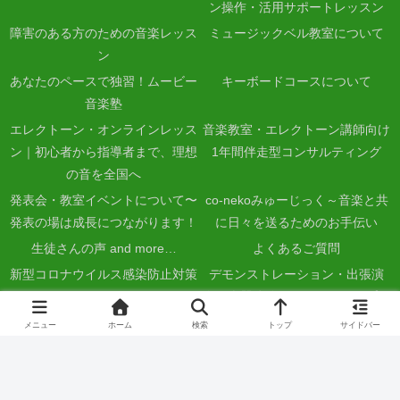
ン操作・活用サポートレッスン
障害のある方のための音楽レッス
ミュージックベル教室について
ン
あなたのペースで独習！ムービー
キーボードコースについて
音楽塾
エレクトーン・オンラインレッス
音楽教室・エレクトーン講師向け
ン｜初心者から指導者まで、理想
1年間伴走型コンサルティング
の音を全国へ
発表会・教室イベントについて〜
co-nekoみゅーじっく～音楽と共
発表の場は成長につながります！
に日々を送るためのお手伝い
生徒さんの声 and more…
よくあるご質問
新型コロナウイルス感染防止対策
デモンストレーション・出張演
について
奏・楽器体験・ワークショップに
ついて
メニュー
ホーム
検索
トップ
サイドバー
音楽地域活動サポートについて〜
演奏・講座・楽器体験会のご依
地域音楽コーディネーターとして
頼、音楽地域活動サポートについ
活動しています
てのお問い合わせ