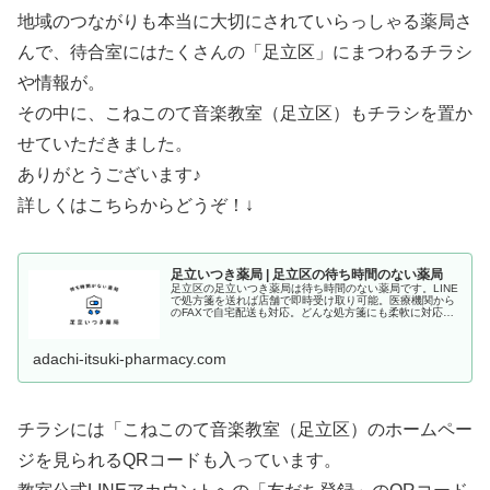
地域のつながりも本当に大切にされていらっしゃる薬局さ
んで、待合室にはたくさんの「足立区」にまつわるチラシ
や情報が。
その中に、こねこのて音楽教室（足立区）もチラシを置か
せていただきました。
ありがとうございます♪
詳しくはこちらからどうぞ！↓
足立いつき薬局 | 足立区の待ち時間のない薬局
足立区の足立いつき薬局は待ち時間のない薬局です。LINE
で処方箋を送れば店舗で即時受け取り可能。医療機関から
のFAXで自宅配送も対応。どんな処方箋にも柔軟に対応し
ます。
adachi-itsuki-pharmacy.com
チラシには「こねこのて音楽教室（足立区）のホームペー
ジを見られるQRコードも入っています。