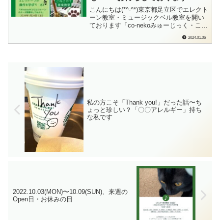
こんにちは(*^-^*)東京都足立区でエレクト
ーン教室・ミュージックベル教室を開い
ております「co-nekoみゅーじっく・こね
このて音楽教室」の檜垣（ひがき）で
2024.01.06
す。全国どこからでも、オンラインで一
緒に作業しながら受けていただける「グ
ループレッスン」を行っています。悩ん
でいるポイントが一緒の「仲間」と...
私の方こそ「Thank you!」だった話〜ち
ょっと珍しい？「〇〇アレルギー」持ち
な私です
2022.10.03(MON)〜10.09(SUN)、来週の
Open日・お休みの日