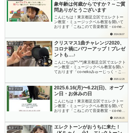
象年齢は何歳からですか？～ご質
問ありがとうございます
こんにちは！東京都足立区でエレクトー
ン教室・ミュージックベル教室を開いて
おります「こねこのて音楽教室・co-neko
みゅーじっく」の檜垣（ひがき）です。
2024.08.07
8/25（日）にワークショップ参加させて
いただく、亀戸「乗り物自由研究」「パ
クリスマス1曲チャレンジ2020、
教室ブログ
ソコンを使って…ということは、対象年
コロナ禍にパワーアップ！プレゼ
齢は小学生以上ですか？」というご質
ントも…♪
問...
こんにちは(*^-^*)東京都足立区でエレクト
ーン教室・ミュージックベル教室を開い
ております「co-nekoみゅーじっく・こね
このて音楽教室」の檜垣（ひがき）で
2020.12.29
す。もう10年以上続いている、当教室
（足立区）名物企画「クリスマス1曲チャ
2025.6.16(月)〜6.22(日)、オープ
教室ブログ
レンジ」。コロナ禍で（？）さらにパワ
ン日・お休みの日
ーアップしました！！「先生と一...
こんにちは！東京都足立区でエレクトー
ン教室・ミュージックベル教室を開いて
おります「こねこのて音楽教室・co-neko
みゅーじっく」の檜垣（ひがき）です。
2025.06.15
毎週日曜日に、来週の教室オープン日、
おやすみの日をお知らせしております。
エレクトーンがおうちに来た！
教室ブログ
各ブログランキングに参加しています。
（Kちゃん、小1、エレクトーン