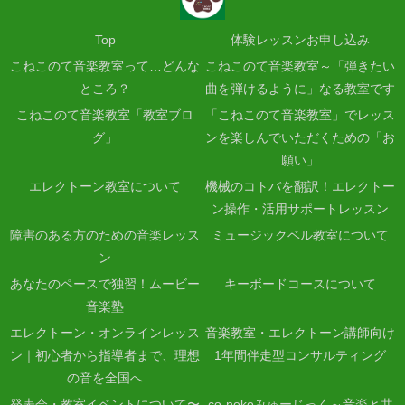
Top
体験レッスンお申し込み
こねこのて音楽教室って…どんな
こねこのて音楽教室～「弾きたい
ところ？
曲を弾けるように」なる教室です
こねこのて音楽教室「教室ブロ
「こねこのて音楽教室」でレッス
グ」
ンを楽しんでいただくための「お
願い」
エレクトーン教室について
機械のコトバを翻訳！エレクトー
ン操作・活用サポートレッスン
障害のある方のための音楽レッス
ミュージックベル教室について
ン
あなたのペースで独習！ムービー
キーボードコースについて
音楽塾
エレクトーン・オンラインレッス
音楽教室・エレクトーン講師向け
ン｜初心者から指導者まで、理想
1年間伴走型コンサルティング
の音を全国へ
発表会・教室イベントについて〜
co-nekoみゅーじっく～音楽と共