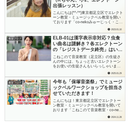
もしよろしかったら…ポチっと応援よろ
出張レッスン）
しく...
こんにちは(*^-^*)東京都足立区でエレクト
ーン教室・ミュージックベル教室を開い
ております「co-nekoみゅーじっく・こね
このて音楽教室」の檜垣（ひがき）で
2023.01.10
す。昨年12月（先月）体験レッスン→晴
れて「こねこのて音楽教室(足立区)」の音
ELB-01は漢字表示非対応？虫食
教室ブログ
楽仲間になってくれたKちゃん。大好き
い曲名は謎解き？各エレクトーン
なアニメの曲が弾きたい！レ...
の「レジストデータ終売」はい
つ？
こねこのて音楽教室（足立区）の生徒さ
んの中には、ちょっと古いエレクトーン
をお使いの生徒さんもいらっしゃいま
す。最近はフリマサイト等で中古のエレ
2025.01.29
クトーンを購入される方も少なくないの
で、ちょっと書いてみようと思った話
今年も「保塚音楽祭」でミュージ
教室ブログ
題、でもあるんです。エレクトーンのレ
ックベルワークショップを担当さ
ジストデータって、どの機種のものが購
せていただきます！
入可能？ちょっと...
こんにちは！東京都足立区でエレクトー
ン教室・ミュージックベル教室を開いて
おります「こねこのて音楽教室・co-neko
みゅーじっく」の檜垣（ひがき）です。
2024.11.28
昨年に続き、今年もお声をかけていただ
きました。ありがとうございます。今年
も「保塚音楽祭」にて、ミュージックベ