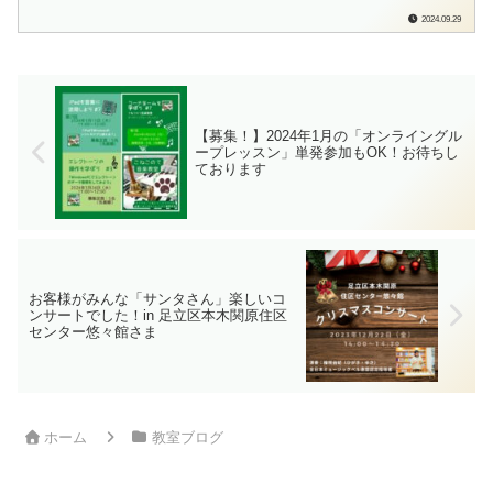
のて音楽教室」の檜垣（ひがき）です。
2024.09.29
毎週日曜日に、来週の教室オープン日、
おやすみの日をお知らせしております。
各ブログランキングに参加しています。
もしよろしかったら…ポチっと応援よろ
しく...
【募集！】2024年1月の「オンライングル
ープレッスン」単発参加もOK！お待ちし
ております
お客様がみんな「サンタさん」楽しいコ
ンサートでした！in 足立区本木関原住区
センター悠々館さま
ホーム
教室ブログ