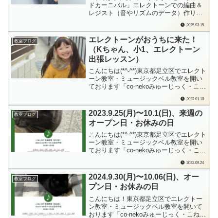
ドカーニバル」エレクトーンでの編曲＆
レジスト（音やリズムのデータ）作りコ
ンペに参加してきています。最優秀賞を
2025.03.15
とったこともあるKくん。毎年本当に
「発想がおもしろい」です。なんなら
エレクトーンがおうちに来た！
教室ブログ
「おもしろすぎる」レベル（笑）今年も8
（Kちゃん、小1、エレクトーン
月のコンペに向けて、始動！し始めまし
出張レッスン）
た。まだスタ...
こんにちは(*^-^*)東京都足立区でエレクト
ーン教室・ミュージックベル教室を開い
ております「co-nekoみゅーじっく・こね
このて音楽教室」の檜垣（ひがき）で
2023.01.10
す。昨年12月（先月）体験レッスン→晴
れて「こねこのて音楽教室(足立区)」の音
2023.9.25(月)〜10.1(日)、来週の
教室ブログ
楽仲間になってくれたKちゃん。大好き
オープン日・お休みの日
なアニメの曲が弾きたい！レ...
こんにちは(*^-^*)東京都足立区でエレクト
ーン教室・ミュージックベル教室を開い
ております「co-nekoみゅーじっく・こね
このて音楽教室」の檜垣（ひがき）で
2023.09.24
す。毎週日曜日に、来週の教室オープン
日、おやすみの日をお知らせしておりま
2024.9.30(月)〜10.06(日)、オー
教室ブログ
す。各ブログランキングに参加していま
プン日・お休みの日
す。もしよろしかったら…ポチっと...
こんにちは！東京都足立区でエレクトー
ン教室・ミュージックベル教室を開いて
おります「co-nekoみゅーじっく・こねこ