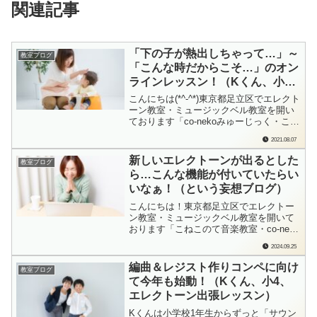
関連記事
「下の子が熱出しちゃって…」～
教室ブログ
「こんな時だからこそ…」のオン
ラインレッスン！（Kくん、小
1、Yちゃん、5歳、エレクトー
こんにちは(*^-^*)東京都足立区でエレクト
ン）
ーン教室・ミュージックベル教室を開い
ております「co-nekoみゅーじっく・こね
このて音楽教室」の檜垣（ひがき）で
2021.08.07
す。お母さまからLINEが届いたのは、レ
ッスンの前日のこと。「下の子がちょっ
新しいエレクトーンが出るとした
教室ブログ
と熱出しちゃってて…先生、急で申し訳
ら…こんな機能が付いていたらい
ないのですが、明日のレッスン...
いなぁ！（という妄想ブログ）
こんにちは！東京都足立区でエレクトー
ン教室・ミュージックベル教室を開いて
おります「こねこのて音楽教室・co-neko
みゅーじっく」の檜垣（ひがき）です。
2024.09.25
2004年に「エレクトーンSTAGEA01シリ
ーズ」が発売され。「爆誕」！と言って
編曲＆レジスト作りコンペに向け
教室ブログ
もよかったのかも。それほどに、今まで
て今年も始動！（Kくん、小4、
のエレクトーンとは「いろいろ違...
エレクトーン出張レッスン）
Kくんは小学校1年生からずっと「サウン