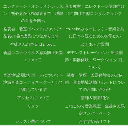
エレクトーン・オンラインレッス
音楽教室・エレクトーン講師向け
ン｜初心者から指導者まで、理想
1年間伴走型コンサルティング
の音を全国へ
発表会・教室イベントについて〜
co-nekoみゅーじっく～音楽と共
発表の場は成長につながります！
に日々を送るためのお手伝い
生徒さんの声 and more…
よくあるご質問
新型コロナウイルス感染防止対策
デモンストレーション・出張演
について
奏・楽器体験・ワークショップに
ついて
音楽地域活動サポートについて〜
演奏・講座・楽器体験会のご依
地域音楽コーディネーターとして
頼、音楽地域活動サポートについ
活動しています
てのお問い合わせ
アクセスについて
講師＆演者紹介
リンク
こねこのて音楽教室 生徒さん限
定メンバーページ
レッスン費について
おすすめ品リスト