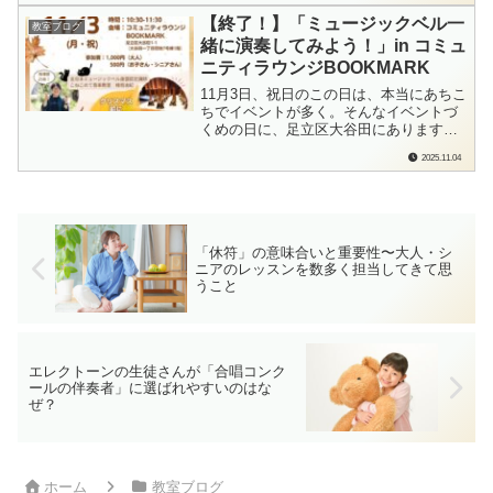
多くのお子さんが同じ感じだと思いま
【終了！】「ミュージックベル一
教室ブログ
す。「まちがえること」が怖いことだ
緒に演奏してみよう！」in コミュ
し、「新しいことにチャレンジするこ
ニティラウンジBOOKMARK
と」は怖いこと。大...
11月3日、祝日のこの日は、本当にあちこ
ちでイベントが多く。そんなイベントづ
くめの日に、足立区大谷田にあります
「コミュニティラウンジBOOKMARK」
2025.11.04
さんで、初めてのミュージックベルワー
クショップが終了いたしました。「予定
が重なっちゃって行けなかったよ～！」
という方のために…次回もありますよ♪こ
ちら...
「休符」の意味合いと重要性〜大人・シ
ニアのレッスンを数多く担当してきて思
うこと
エレクトーンの生徒さんが「合唱コンク
ールの伴奏者」に選ばれやすいのはな
ぜ？
ホーム
教室ブログ