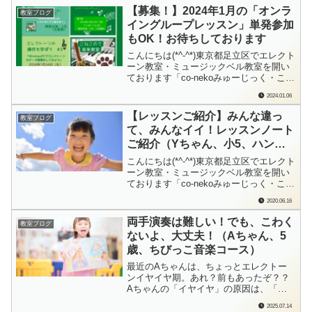
年10月に「出張レッスン専門」の音楽教
【募集！】2024年1月の「オンラ
教室ブログ
室としてスタートしました。どうして
イングループレッスン」単発参加
「出張レッスン」にこだわってレッス
もOK！お待ちしております
ン...
こんにちは(*^-^*)東京都足立区でエレクト
ーン教室・ミュージックベル教室を開い
ております「co-nekoみゅーじっく・こね
このて音楽教室」の檜垣（ひがき）で
2024.01.06
す。全国どこからでも、オンラインで一
緒に作業しながら受けていただける「グ
【レッスンご紹介】みんな違っ
教室ブログ
ループレッスン」を行っています。悩ん
て、みんなイイ！レッスンノート
でいるポイントが一緒の「仲間」と...
ご紹介（Yちゃん、小5、ハンデ
ィキャップのある方のレッスン）
こんにちは(*^-^*)東京都足立区でエレクト
ーン教室・ミュージックベル教室を開い
ております「co-nekoみゅーじっく・こね
このて音楽教室」の檜垣（ひがき）で
2020.06.16
す。Yちゃんは盲学校に通う生徒さん。
少し見えるので、楽譜を読むレッスンも
両手演奏は難しい！でも、こわく
教室ブログ
しています。ポケモン大好きなYちゃん
ないよ、大丈夫！（Aちゃん、5
「来週まで、これ、練習しておいて...
歳、ちびっこ音楽コース）
最近のAちゃんは、ちょっとエレクトー
ンイヤイヤ期。あれ？前もあったぞ？？
Aちゃんの「イヤイヤ」の原因は、「で
きないから」「まちがえるのがいやだか
2025.07.14
ら」これってAちゃんに限らず、かなり