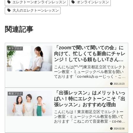
エレクトーンオンラインレッスン
オンラインレッスン
大人のエレクトーンレッスン
関連記事
「zoomで聞いて聞いての会」に
教室ブログ
向けて、忙しくても新曲にチャレ
ンジ！している頼もしいTさん
（20代、エレクトーンオンライン
こんにちは(*^-^*)東京都足立区でエレクト
レッスン）
ーン教室・ミュージックベル教室を開い
ております「co-nekoみゅーじっく・こね
このて音楽教室」の檜垣（ひがき）で
2021.10.23
す。Tさんは…Tちゃんは5歳からこねこ
のて音楽教室（足立区）でエレクトーン
「出張レッスン」はメリットいっ
教室ブログ
のレッスンを続けてくれている生徒さ
ぱい！特にエレクトーンこそ「出
ん。誰かに演奏を見てもらう、聞い...
張レッスン」おすすめな理由
こんにちは！東京都足立区でエレクトー
ン教室・ミュージックベル教室を開いて
おります「こねこのて音楽教室・co-neko
みゅーじっく」の檜垣（ひがき）です。
2024.02.08
こねこのて音楽教室（足立区）は、2000