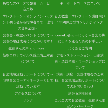
あなたのペースで独習！ムービー
キーボードコースについて
音楽塾
エレクトーン・オンラインレッス
音楽教室・エレクトーン講師向け
ン｜初心者から指導者まで、理想
1年間伴走型コンサルティング
の音を全国へ
発表会・教室イベントについて〜
co-nekoみゅーじっく～音楽と共
発表の場は成長につながります！
に日々を送るためのお手伝い
生徒さんの声 and more…
よくあるご質問
新型コロナウイルス感染防止対策
デモンストレーション・出張演
について
奏・楽器体験・ワークショップに
ついて
音楽地域活動サポートについて〜
演奏・講座・楽器体験会のご依
地域音楽コーディネーターとして
頼、音楽地域活動サポートについ
活動しています
てのお問い合わせ
アクセスについて
講師＆演者紹介
リンク
こねこのて音楽教室 生徒さん限
定メンバーページ