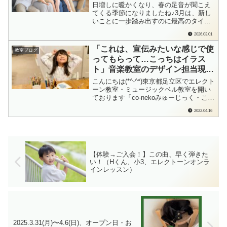
日増しに暖かくなり、春の足音が聞こえ
てくる季節になりましたね♪3月は、新し
いことに一歩踏み出すのに最高のタイミ
ングです。「始めたい」と思ったその日
2026.03.01
が、あなたにとっての「音楽記念日」！
こねこのて音楽教室（足立区）では、一
「これは、宣伝みたいな感じで使
教室ブログ
人ひとりの「やってみたい！」に寄り添
ってもらって…こっちはイラス
う仲間を募集しています。こちらのブロ
ト」音楽教室のデザイン担当現
グは、東京...
る！（Mちゃん、小３、ピアノ出
こんにちは(*^-^*)東京都足立区でエレクト
張レッスン）
ーン教室・ミュージックベル教室を開い
ております「co-nekoみゅーじっく・こね
このて音楽教室」の檜垣（ひがき）で
2022.04.16
す。「せんせ～、はい！」出張レッスン
に伺うと、Mちゃんがニッコニコしなが
ら3枚の紙を渡してくれてました。「これ
ね、ホームページの宣伝用！」教...
【体験→ご入会！】この曲、早く弾きた
い！（Hくん、小3、エレクトーンオンラ
インレッスン）
2025.3.31(月)〜4.6(日)、オープン日・お