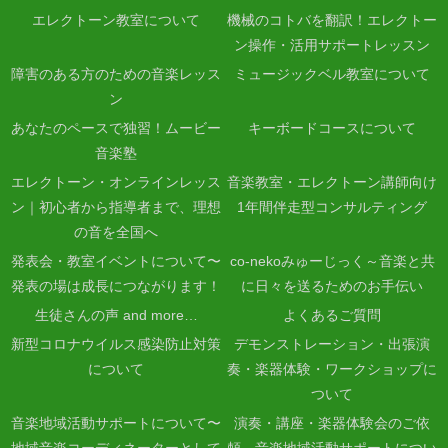
エレクトーン教室について
機械のコトバを翻訳！エレクトー
ン操作・活用サポートレッスン
障害のある方のための音楽レッス
ミュージックベル教室について
ン
あなたのペースで独習！ムービー
キーボードコースについて
音楽塾
エレクトーン・オンラインレッス
音楽教室・エレクトーン講師向け
ン｜初心者から指導者まで、理想
1年間伴走型コンサルティング
の音を全国へ
発表会・教室イベントについて〜
co-nekoみゅーじっく～音楽と共
発表の場は成長につながります！
に日々を送るためのお手伝い
生徒さんの声 and more…
よくあるご質問
新型コロナウイルス感染防止対策
デモンストレーション・出張演
について
奏・楽器体験・ワークショップに
ついて
音楽地域活動サポートについて〜
演奏・講座・楽器体験会のご依