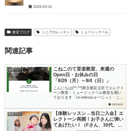
2026-03-31
教室ブログ
シニアのレッスン
ミュージックベル
関連記事
こねこのて音楽教室、来週の
教室ブログ
Open日・お休みの日
「8/29（月）～9/4（日）」
こんにちは(*^-^*)東京都足立区でエレクト
ーン教室・ミュージックベル教室を開い
ております「co-nekoみゅーじっく・こね
このて音楽教室」の檜垣（ひがき）で
2022.08.28
す。今までSNS等を中心に「Open日・お
休みの日」をお伝えしてきていました
【体験レッスン→当日ご入会】エ
教室ブログ
が、ブログでもお知らせしていきます
レクトーン再開！お子さんに弾い
ね！「来週1週間分の教室の予定...
てあげたい！（Fさん、30代、エ
レクトーン出張レッスン）