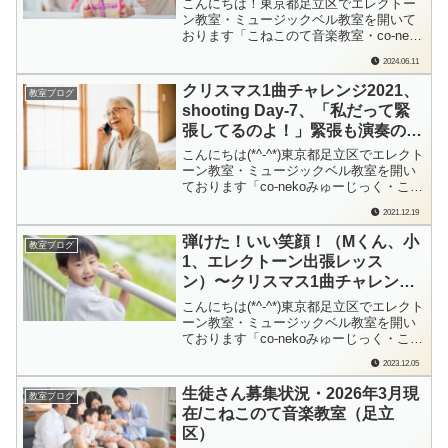
こんにちは！東京都足立区でエレクトー
ン教室・ミュージックベル教室を開いて
おります「こねこのて音楽教室・co-neko
みゅーじっく」の檜垣（ひがき）です。
2024.06.11
お問い合わせをいただいたのは4月でし
た。エレクトーンを譲ってもらえるの
クリスマス1曲チャレンジ2021、
教室ブログ
で、久しぶりに再開したいです！とのお
shooting Day-7、「私だって緊
問い合わせ。おかえりなさい！エレクト
張してるのよ！」緊張も演奏のい
ーンの...
いスパイスに！（Yさん、80代、
こんにちは(*^-^*)東京都足立区でエレクト
ピアノ出張レッスン）
ーン教室・ミュージックベル教室を開い
ております「co-nekoみゅーじっく・こね
このて音楽教室」の檜垣（ひがき）で
2021.12.19
す。こねこのて音楽教室（足立区）最年
長のYさん。いつもサッパリ、サバサバ
弾けた！いい笑顔！（Mくん、小
教室ブログ
な方なのですが…どうも今日は声が小さ
1、エレクトーン出張レッス
い…いつも元気に出迎えてくださる...
ン）〜クリスマス1曲チャレンジ
2023 Movie shooting day-7
こんにちは(*^-^*)東京都足立区でエレクト
ーン教室・ミュージックベル教室を開い
ております「co-nekoみゅーじっく・こね
このて音楽教室」の檜垣（ひがき）で
2023.12.05
す。「だってぇ〜！ひけないよ〜！」大
丈夫大丈夫！弾けるようになるからね！
生徒さん募集状況・2026年3月現
教室ブログ
って、一緒に練習したもんね。録画当日
在/こねこのて音楽教室（足立
は…バッチリ！とってもいい笑顔が...
区）