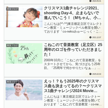
2024.05.01
新学期、新生活スタートして1か月。新し
い生活にも少しずつ慣れてきた頃でしょ
クリスマス1曲チャレンジ2021、
教室ブログ
うか？音楽のレッスン、新たに始めてみ
shooting Day-4、止まらないで
ませんか？こねこのて音楽教室（足立
進んでいこう！（Mちゃん、小
区）...
2、ピアノ出張レッスン）
こんにちは(*^-^*)東京都足立区でエレクト
ーン教室・ミュージックベル教室を開い
ております「co-nekoみゅーじっく・こね
このて音楽教室」の檜垣（ひがき）で
2021.12.07
す。ピアノの生徒さんあるあるでもあり
ますが…「演奏間違えちゃうと、止まっ
こねこのて音楽教室（足立区）25
教室ブログ
てもう一度弾き直したくなっちゃう」こ
周年のロゴを作っていただきまし
れをどう乗り越えていこう…習い始...
た！
2000年10月に「こねこのて音楽教室」を
スタートさせてから、気づけばもう25年
目。「25周年で何かやりたいなぁ…」と
考えていたところへ、とっても素敵なデ
2025.02.03
ザインをしてくださる方に出会うことが
できました♪この2月から、25周年記念の
えっ！？もう2025年のクリスマ
教室ブログ
ロゴを使い始めました。素敵なロゴデザ
ス曲も決まってるの？〜クリスマ
インをしてくださった方、ご紹介させ...
ス1曲チャレンジ2024 Movie
shooting day-3
こんにちは！東京都足立区でエレクトー
ン教室・ミュージックベル教室を開いて
おります「こねこのて音楽教室・co-neko