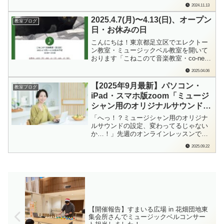
みゅーじっく」の檜垣（ひがき）です。
2024.11.13
「えっ？えっ？ちょっと待って！それっ
て来年の曲の話なの！？」Yくん（20
2025.4.7(月)〜4.13(日)、オープン
教室ブログ
代，エレクトーン出張レッスン）のクリ
日・お休みの日
スマス1曲チャレンジ，演奏動画の録画を
つ...
こんにちは！東京都足立区でエレクトー
ン教室・ミュージックベル教室を開いて
おります「こねこのて音楽教室・co-neko
みゅーじっく」の檜垣（ひがき）です。
2025.04.06
毎週日曜日に、来週の教室オープン日、
おやすみの日をお知らせしております。
【2025年9月最新】パソコン・
教室ブログ
各ブログランキングに参加しています。
iPad・スマホ版zoom「ミュージ
もしよろしかったら…ポチっと応援よろ
シャン用のオリジナルサウンド」
しく...
設定方法
「へっ！？ミュージシャン用のオリジナ
ルサウンドの設定、変わってるじゃない
か…！」先週のオンラインレッスンでは
何でもなかったのに、今日（2025年9月
2025.09.22
22日）オンラインレッスンでzoomを開い
てビックリしました。どうやら、2025年
9月11日から少し仕様が変わった模様で
す。少し、というか、個人的にはだ...
【開催報告】すまいる広場 in 花畑団地東
集会所さんでミュージックベルコンサー