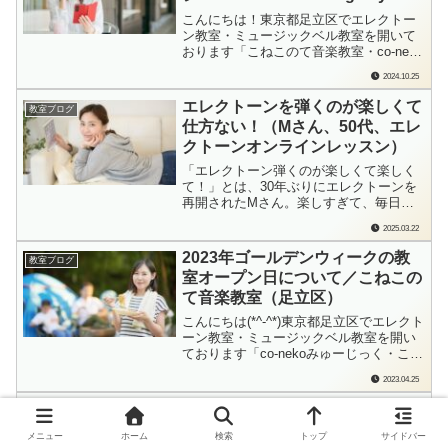
こんにちは！東京都足立区でエレクトー
ン教室・ミュージックベル教室を開いて
おります「こねこのて音楽教室・co-neko
みゅーじっく」の檜垣（ひがき）です。
2024.10.25
Mさん（50代、エレクトーンオンライン
レッスン）は、本当に熱心に練習を進め
エレクトーンを弾くのが楽しくて
教室ブログ
ている生徒さん。オンラインレッスンな
仕方ない！（Mさん、50代、エレ
ので、まだリアルにお会いしたことがな
クトーンオンラインレッスン）
い...
「エレクトーン弾くのが楽しくて楽しく
て！」とは、30年ぶりにエレクトーンを
再開されたMさん。楽しすぎて、毎日練
習していらっしゃるとのこと。お仕事し
2025.03.22
ながら…これはなかなかにすごいな！と
思っています。「楽しい」→「もっと弾
2023年ゴールデンウィークの教
教室ブログ
きたい」→「練習する」→「楽しい」…
室オープン日について／こねこの
プラスの連鎖が続いているMさんのこ
て音楽教室（足立区）
と、ご紹介さ...
こんにちは(*^-^*)東京都足立区でエレクト
ーン教室・ミュージックベル教室を開い
ております「co-nekoみゅーじっく・こね
このて音楽教室」の檜垣（ひがき）で
2023.04.25
す。「ゴールデンウィークはやってます
か？」とのお問い合わせをお受けするこ
自分で音を作り、自分で編曲！
教室ブログ
とが増えました。予定、お知らせしてお
「サウンドカーニバル」への挑
きますね！5/1（月）2（火）3...
メニュー
ホーム
検索
トップ
サイドバー