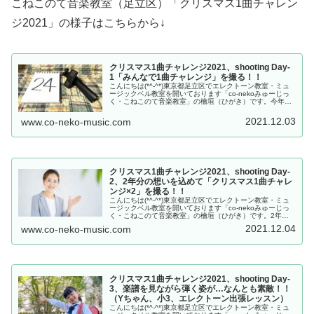
こねこのて音楽教室（足立区）「クリスマス1曲チャレン
ジ2021」の様子はこちらから↓
クリスマス1曲チャレンジ2021、shooting Day-
1「みんなで1曲チャレンジ」を撮る！！
こんにちは(*^-^*)東京都足立区でエレクトーン教室・ミュ
ージックベル教室を開いております「co-nekoみゅーじっ
く・こねこのて音楽教室」の檜垣（ひがき）です。今年も
始まりました、こねこのて音楽教室の名物企画「クリスマ
ス1曲チャレンジ」...
2021.12.03
www.co-neko-music.com
クリスマス1曲チャレンジ2021、shooting Day-
2、2年分の想いを込めて「クリスマス1曲チャレ
ンジ×2」を撮る！！
こんにちは(*^-^*)東京都足立区でエレクトーン教室・ミュ
ージックベル教室を開いております「co-nekoみゅーじっ
く・こねこのて音楽教室」の檜垣（ひがき）です。2年ぶ
りにクリスマス1曲チャレンジに参加してくださるTさん。
2021.12.04
www.co-neko-music.com
毎年参加してくだ...
クリスマス1曲チャレンジ2021、shooting Day-
3、楽譜を見ながら弾く姿が…なんとも素敵！！
（Yちゃん、小3、エレクトーン出張レッスン）
こんにちは(*^-^*)東京都足立区でエレクトーン教室・ミュ