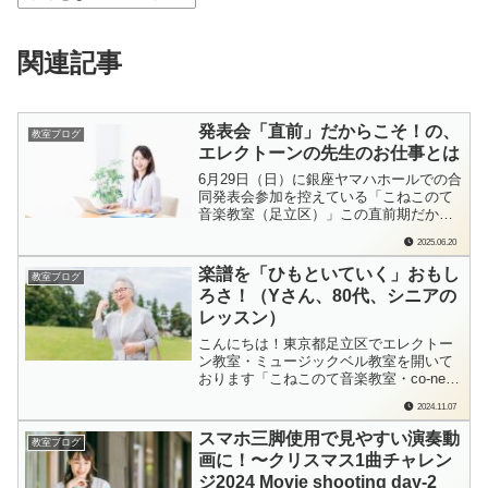
関連記事
発表会「直前」だからこそ！の、
教室ブログ
エレクトーンの先生のお仕事とは
6月29日（日）に銀座ヤマハホールでの合
同発表会参加を控えている「こねこのて
音楽教室（足立区）」この直前期だから
こそ！の、エレクトーンの先生ならでは
2025.06.20
のお仕事があります。今日はそのお仕事
について綴ってみたいと思います。こち
楽譜を「ひもといていく」おもし
教室ブログ
らのブログは、東京都足立区でエレクト
ろさ！（Yさん、80代、シニアの
ーン教室・ミュージックベル教室を開い
レッスン）
ておりま...
こんにちは！東京都足立区でエレクトー
ン教室・ミュージックベル教室を開いて
おります「こねこのて音楽教室・co-neko
みゅーじっく」の檜垣（ひがき）です。
2024.11.07
「楽譜を解明していく、みたいな感じが
楽しいのよね」とは、82歳から人生初め
スマホ三脚使用で見やすい演奏動
教室ブログ
ての音楽レッスンを始めたYさんの言
画に！〜クリスマス1曲チャレン
葉。楽譜に書いてあることをそのまま弾
ジ2024 Movie shooting day-2
けば...