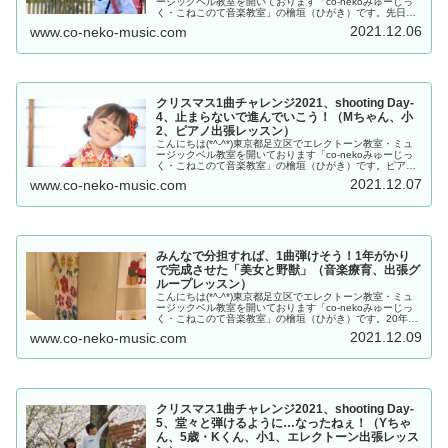
ージックベル教室を開いております「co-nekoみゅーじっ
く・こねこのて音楽教室」の檜垣（ひがき）です。先日の
ブログで、「楽譜を自力で読み解きながら演奏できるよう
2021.12.06
www.co-neko-music.com
になった」Yちゃん...
クリスマス1曲チャレンジ2021、shooting Day-
4、止まらないで進んでいこう！（Mちゃん、小
2、ピアノ出張レッスン）
こんにちは(*^-^*)東京都足立区でエレクトーン教室・ミュ
ージックベル教室を開いております「co-nekoみゅーじっ
く・こねこのて音楽教室」の檜垣（ひがき）です。ピアノ
の生徒さんあるあるでもありますが…「演奏間違えちゃう
2021.12.07
www.co-neko-music.com
と、止まってもう一...
みんなで分担すれば、1曲弾けそう！1年がかり
で完成させた「美女と野獣」（音楽療育、出張グ
ループレッスン）
こんにちは(*^-^*)東京都足立区でエレクトーン教室・ミュ
ージックベル教室を開いております「co-nekoみゅーじっ
く・こねこのて音楽教室」の檜垣（ひがき）です。20年？
20年ちょっと、一緒に音楽を楽しませていただいている作
2021.12.09
www.co-neko-music.com
業所さん。1年...
クリスマス1曲チャレンジ2021、shooting Day-
5、堂々と弾けるように…なったねぇ！（Yちゃ
ん、5歳・Kくん、小1、エレクトーン出張レッス