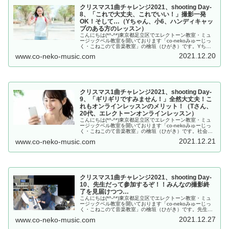
クリスマス1曲チャレンジ2021、shooting Day-
8、「これで大丈夫、これでいい！」撮影一発
OK！そして…（Yちゃん、小6、ハンディキャッ
プのある方のレッスン）
こんにちは(*^-^*)東京都足立区でエレクトーン教室・ミュ
ージックベル教室を開いております「co-nekoみゅーじっ
く・こねこのて音楽教室」の檜垣（ひがき）です。Yちゃ
んは盲学校の生徒さん。最初は歌のレッスンからスタート
2021.12.20
www.co-neko-music.com
して、ここ数年でピ...
クリスマス1曲チャレンジ2021、shooting Day-
9、「ギリギリですみません！」全然大丈夫！こ
れもオンラインレッスンのメリット！（Tさん、
20代、エレクトーンオンラインレッスン）
こんにちは(*^-^*)東京都足立区でエレクトーン教室・ミュ
ージックベル教室を開いております「co-nekoみゅーじっ
く・こねこのて音楽教室」の檜垣（ひがき）です。社会人
2年生。イベントの多い時期…でも参加します！Tさん、今
2021.12.21
www.co-neko-music.com
年も奮闘してくれ...
クリスマス1曲チャレンジ2021、shooting Day-
10、先生だって参加するぞ！！みんなの撮影終
了を見届けつつ…
こんにちは(*^-^*)東京都足立区でエレクトーン教室・ミュ
ージックベル教室を開いております「co-nekoみゅーじっ
く・こねこのて音楽教室」の檜垣（ひがき）です。先生だ
って参加するんだから！！私にとっても、毎年「チャレン
2021.12.27
www.co-neko-music.com
ジ」のクリスマス1...