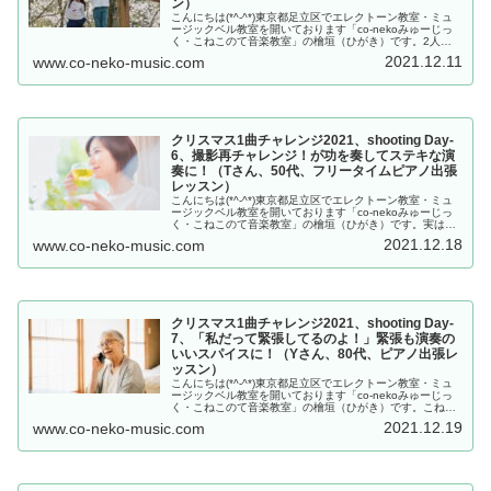
ン）
こんにちは(*^-^*)東京都足立区でエレクトーン教室・ミュ
ージックベル教室を開いております「co-nekoみゅーじっ
く・こねこのて音楽教室」の檜垣（ひがき）です。2人と
も結構…かなり苦戦しました。がんばりました。撮影しな
2021.12.11
www.co-neko-music.com
がら、この2人が練...
クリスマス1曲チャレンジ2021、shooting Day-
6、撮影再チャレンジ！が功を奏してステキな演
奏に！（Tさん、50代、フリータイムピアノ出張
レッスン）
こんにちは(*^-^*)東京都足立区でエレクトーン教室・ミュ
ージックベル教室を開いております「co-nekoみゅーじっ
く・こねこのて音楽教室」の檜垣（ひがき）です。実は。
一度撮影を終えていたTさんなのですが…動画編集までの
2021.12.18
www.co-neko-music.com
間にもう1回レッス...
クリスマス1曲チャレンジ2021、shooting Day-
7、「私だって緊張してるのよ！」緊張も演奏の
いいスパイスに！（Yさん、80代、ピアノ出張レ
ッスン）
こんにちは(*^-^*)東京都足立区でエレクトーン教室・ミュ
ージックベル教室を開いております「co-nekoみゅーじっ
く・こねこのて音楽教室」の檜垣（ひがき）です。こねこ
のて音楽教室（足立区）最年長のYさん。いつもサッパ
2021.12.19
www.co-neko-music.com
リ、サバサバな方なの...