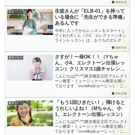
2025.01.13
受けていらっしゃるとのこと（お問い合
わせはお母さまからでした）「エレクト
生徒さんが「ELB-01」を持って
教室ブログ
ーンの操作を教えていただきたくて、ご
いる場合に「先生ができる準備」
連絡させていただきました。レッスンで
あるんです
先生にレ...
今年に入ってからレッスンをスタートし
てくれたKくん（小2、エレクトーンオン
ラインレッスン）は、おうちのエレクト
ーンが「ELB-01」もちろん、現役でバリ
2025.07.22
バリ使えるエレクトーンではあるのです
が、残念ながらレジストの販売が2016年
さすが！一発OK！！（Yちゃ
教室ブログ
で終了してしまっている機種でもありま
ん、小4、エレクトーン出張レッ
す。そんなＫくんにも楽しんでもらえ
スン）クリスマス1曲チャレンジ
る...
2022 shooting day-2
こんにちは(*^-^*)東京都足立区でエレクト
ーン教室・ミュージックベル教室を開い
ております「co-nekoみゅーじっく・こね
このて音楽教室」の檜垣（ひがき）で
2022.12.08
す。Yちゃんが初めて「クリスマス1曲チ
ャレンジ」に参加してくれたのは、年長
「もう1回ひきたい！」弾けると
教室ブログ
さんの頃。あれから5回目の撮影…さすが
うれしいよね！（Mちゃん、小
の一発OK！でした！毎年作る...
1、エレクトーン出張レッスン）
こんにちは(*^-^*)東京都足立区でエレクト
ーン教室・ミュージックベル教室を開い
ております「co-nekoみゅーじっく・こね