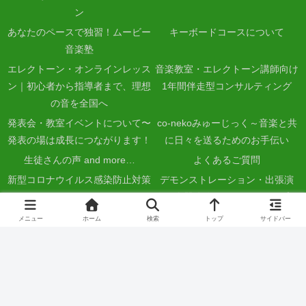
ン
あなたのペースで独習！ムービー
キーボードコースについて
音楽塾
エレクトーン・オンラインレッス
音楽教室・エレクトーン講師向け
ン｜初心者から指導者まで、理想
1年間伴走型コンサルティング
の音を全国へ
発表会・教室イベントについて〜
co-nekoみゅーじっく～音楽と共
発表の場は成長につながります！
に日々を送るためのお手伝い
生徒さんの声 and more…
よくあるご質問
新型コロナウイルス感染防止対策
デモンストレーション・出張演
について
奏・楽器体験・ワークショップに
ついて
メニュー
ホーム
検索
トップ
サイドバー
音楽地域活動サポートについて〜
演奏・講座・楽器体験会のご依
地域音楽コーディネーターとして
頼、音楽地域活動サポートについ
活動しています
てのお問い合わせ
アクセスについて
講師＆演者紹介