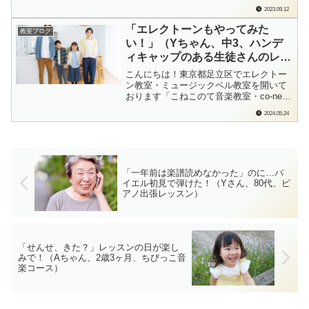
このて音楽教室」の檜垣（ひがき）で
2023.09.12
す。「もう1回ひきたい！」「もう1
回？」「だってたのしいもん！」弾ける
「エレクトーンもやってみた
教室ブログ
とうれしくなっちゃうよね！各ブログラ
い！」（Yちゃん、中3、ハンデ
ンキングに参加しています。もしよろ...
ィキャップのある生徒さんのレッ
スン）
こんにちは！東京都足立区でエレクトー
ン教室・ミュージックベル教室を開いて
おります「こねこのて音楽教室・co-neko
みゅーじっく」の檜垣（ひがき）です。
2024.05.24
日曜日に発表会を終えて。かっこよくピ
アノを演奏してきたYちゃん。ヤマハホ
ールで…あのすっごいピアノ「CFX」弾
いてきちゃったもんね♪そんなYちゃん
で...
「一年前は楽譜読めなかった」のに…バ
イエル初見で弾けた！（Yさん、80代、ピ
アノ出張レッスン）
「せんせ、きた？」レッスンの日が楽し
みで！（Aちゃん、2歳3ヶ月、ちびっこ音
楽コース）