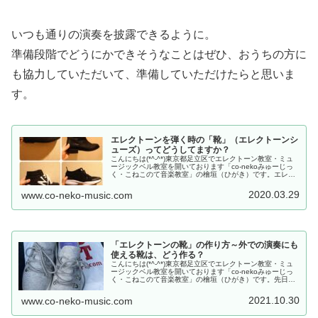
いつも通りの演奏を披露できるように。
準備段階でどうにかできそうなことはぜひ、おうちの方に
も協力していただいて、準備していただけたらと思いま
す。
エレクトーンを弾く時の「靴」（エレクトーンシ
ューズ）ってどうしてますか？
こんにちは(*^-^*)東京都足立区でエレクトーン教室・ミュ
ージックベル教室を開いております「co-nekoみゅーじっ
く・こねこのて音楽教室」の檜垣（ひがき）です。エレク
トーン弾きのみなさま。「靴」ってどうしてますか？「会
議室からエレクトー…
2020.03.29
www.co-neko-music.com
「エレクトーンの靴」の作り方～外での演奏にも
使える靴は、どう作る？
こんにちは(*^-^*)東京都足立区でエレクトーン教室・ミュ
ージックベル教室を開いております「co-nekoみゅーじっ
く・こねこのて音楽教室」の檜垣（ひがき）です。先日の
ブログで「発表会に向けて、靴を履いてエレクトーンのベ
ースを練習し始めて…
2021.10.30
www.co-neko-music.com