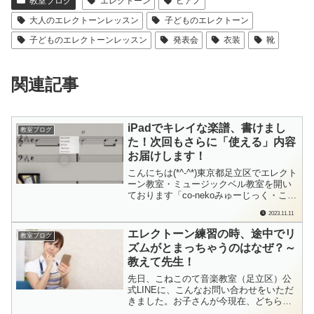
教室ブログ
エレクトーン
ピアノ
大人のエレクトーンレッスン
子どものエレクトーン
子どものエレクトーンレッスン
発表会
衣装
靴
関連記事
iPadでキレイな楽譜、書けまし
教室ブログ
た！次回もさらに「使える」内容
お届けします！
こんにちは(*^-^*)東京都足立区でエレクト
ーン教室・ミュージックベル教室を開い
ております「co-nekoみゅーじっく・こね
このて音楽教室」の檜垣（ひがき）で
2023.11.11
す。今回の「iPadを音楽に活用しよう」
では「iPadで楽譜を書いて印刷してみよ
エレクトーン練習の時、途中でリ
教室ブログ
う」というテーマを扱いました。Apple
ズムがとまっちゃうのはなぜ？～
Pencilを使っ...
教えて先生！
先日、こねこのて音楽教室（足立区）公
式LINEに、こんなお問い合わせをいただ
きました。お子さんが今現在、どちらか
の音楽教室でエレクトーンのレッスンを