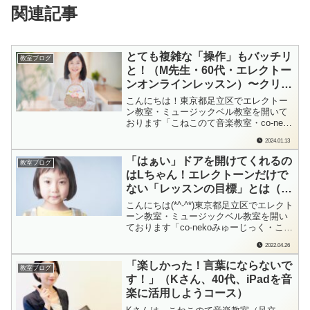
関連記事
とても複雑な「操作」もバッチリ
教室ブログ
と！（M先生・60代・エレクトー
ンオンラインレッスン）〜クリス
マス1曲チャレンジ2023 Movie
こんにちは！東京都足立区でエレクトー
shooting day-21
ン教室・ミュージックベル教室を開いて
おります「こねこのて音楽教室・co-neko
みゅーじっく」の檜垣（ひがき）です。
2024.01.13
エレクトーン弾きさんでも、なかなかこ
の操作に出会うこと、ないかも！？とて
「はぁい」ドアを開けてくれるの
教室ブログ
も複雑な操作をバッチリと演奏中にクリ
はLちゃん！エレクトーンだけで
アしてくださって。本当に素敵な演奏、
ない「レッスンの目標」とは（L
あり...
ちゃん、小3、エレクトーン出張
こんにちは(*^-^*)東京都足立区でエレクト
レッスン）
ーン教室・ミュージックベル教室を開い
ております「co-nekoみゅーじっく・こね
このて音楽教室」の檜垣（ひがき）で
2022.04.26
す。「こんにちは〜、檜垣です〜」「は
ぁい」ドアを開けてくれたのはLちゃん。
「楽しかった！言葉にならないで
教室ブログ
出張レッスンの時間、楽しみにしてくれ
す！」（Kさん、40代、iPadを音
ているといいな♪覚えるまでは意...
楽に活用しようコース）