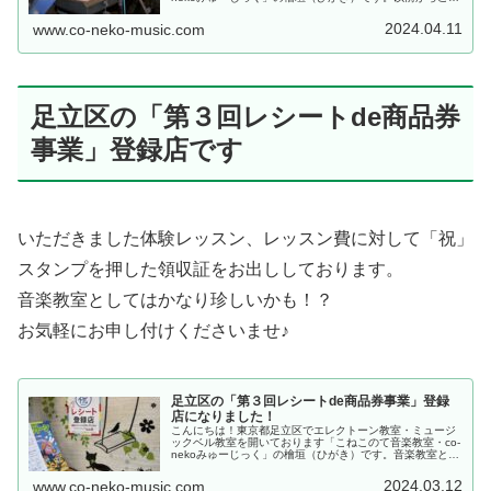
望が多かった「キーボード」のレッスンコース、この4月
から新規開講してみようと...
2024.04.11
www.co-neko-music.com
足立区の「第３回レシートde商品券
事業」登録店です
いただきました体験レッスン、レッスン費に対して「祝」
スタンプを押した領収証をお出ししております。
音楽教室としてはかなり珍しいかも！？
お気軽にお申し付けくださいませ♪
足立区の「第３回レシートde商品券事業」登録
店になりました！
こんにちは！東京都足立区でエレクトーン教室・ミュージ
ックベル教室を開いております「こねこのて音楽教室・co-
nekoみゅーじっく」の檜垣（ひがき）です。音楽教室とし
ては珍しい！？かも！？こねこのて音楽教室（足立区）な
んと、足立区の「第３回レ...
2024.03.12
www.co-neko-music.com