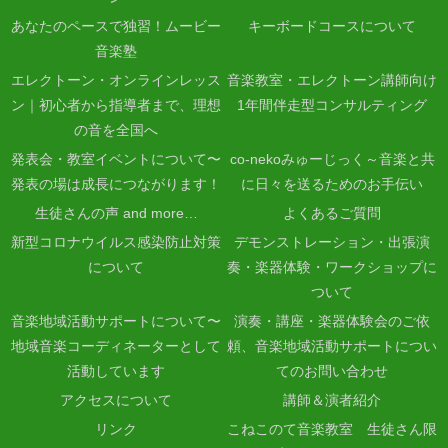
あなたのペースで独習！ムービー
キーボードコースについて
音楽塾
エレクトーン・オンラインレッス
音楽教室・エレクトーン講師向け
ン｜初心者から指導者まで、理想
1年間伴走型コンサルティング
の音を全国へ
発表会・教室イベントについて〜
co-nekoみゅーじっく～音楽と共
発表の場は成長につながります！
に日々を送るためのお手伝い
生徒さんの声 and more…
よくあるご質問
新型コロナウイルス感染防止対策
デモンストレーション・出張演
について
奏・楽器体験・ワークショップに
ついて
音楽地域活動サポートについて〜
演奏・講座・楽器体験会のご依
地域音楽コーディネーターとして
頼、音楽地域活動サポートについ
活動しています
てのお問い合わせ
アクセスについて
講師＆演者紹介
リンク
こねこのて音楽教室 生徒さん限