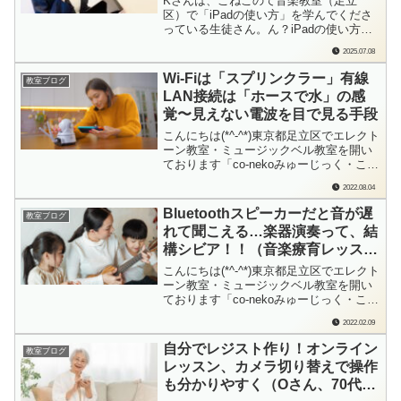
Kさんは、こねこのて音楽教室（足立
区）で「iPadの使い方」を学んでくださ
っている生徒さん。ん？iPadの使い方を
学んでいる人が、発表会に参加っ
2025.07.08
て…？？Kさん、ピアノ。私（先生）、
エレクトーン。2人とも「iPadで楽譜を見
Wi-Fiは「スプリンクラー」有線
教室ブログ
る」というミッションを課して、アンサ
LAN接続は「ホースで水」の感
ンブル演奏で発表会に参加してきまし
覚〜見えない電波を目で見る手段
た。こち...
こんにちは(*^-^*)東京都足立区でエレクト
ーン教室・ミュージックベル教室を開い
ております「co-nekoみゅーじっく・こね
このて音楽教室」の檜垣（ひがき）で
2022.08.04
す。オンラインで何かをすることが増え
ましたよね。家族みんなで使っていた
Bluetoothスピーカーだと音が遅
教室ブログ
り、集合住宅で住んでいる方が一斉に使
れて聞こえる…楽器演奏って、結
う時間帯など、「Wi-Fi遅い！」...
構シビア！！（音楽療育レッスン
にて）
こんにちは(*^-^*)東京都足立区でエレクト
ーン教室・ミュージックベル教室を開い
ております「co-nekoみゅーじっく・こね
このて音楽教室」の檜垣（ひがき）で
2022.02.09
す。月に1度の、福祉作業所さんでの音楽
療育の時間。毎回みんなでいろんな曲に
自分でレジスト作り！オンライン
教室ブログ
チャレンジしています！ハンディキャッ
レッスン、カメラ切り替えで操作
プの度合いに合わせて、それぞれ...
も分かりやすく（Oさん、70代、