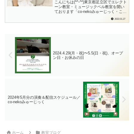
エレクトーンオンラインレッス
こんにちは(*^-^*)東京都足立区でエレクト
ン）
ーン教室・ミュージックベル教室を開い
ております「co-nekoみゅーじっく・こね
このて音楽教室」の檜垣（ひがき）で
2022.01.27
す。Oさんとのオンラインレッスンも、
もうすぐ2年。コロナ禍に入ってから、ず
っとリアルにはお会いできていません
が…でも、毎回画面越しにお会いで...
2024.4.29(月・祝)〜5.5(日・祝)、オープ
ン日・お休みの日
2024年5月分の演奏＆配信スケジュール／
co-nekoみゅーじっく
ホーム
教室ブログ