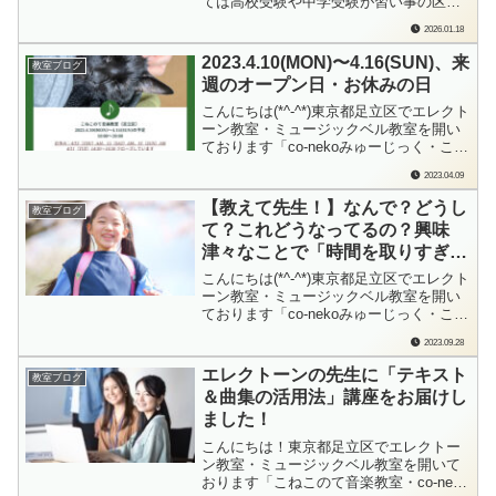
ては高校受験や中学受験が習い事の区切
りでしたが、最近では未就学児のうちに
2026.01.18
ピアノやエレクトーンを辞めてしまうお
子さんが多くなったな、と。その背景に
2023.4.10(MON)〜4.16(SUN)、来
教室ブログ
あるのは「間違えたくない」という子供
週のオープン日・お休みの日
たちの繊細な心。本日は、幼少期にこそ
音楽教室で経験...
こんにちは(*^-^*)東京都足立区でエレクト
ーン教室・ミュージックベル教室を開い
ております「co-nekoみゅーじっく・こね
このて音楽教室」の檜垣（ひがき）で
2023.04.09
す。毎週日曜日に、来週の教室オープン
日、おやすみの日をお知らせしておりま
【教えて先生！】なんで？どうし
教室ブログ
す。4/10（月）～4/16（日）までの教室
て？これどうなってるの？興味
は…レッスンお休み：4/...
津々なことで「時間を取りすぎな
い」方法
こんにちは(*^-^*)東京都足立区でエレクト
ーン教室・ミュージックベル教室を開い
ております「co-nekoみゅーじっく・こね
このて音楽教室」の檜垣（ひがき）で
2023.09.28
す。ものすっごく分かります。共感しか
ないやつ。私もそうですもん。一度気に
エレクトーンの先生に「テキスト
教室ブログ
なり始めちゃったら、どうしても調べた
＆曲集の活用法」講座をお届けし
くなっちゃう、そんなやつ。でも、...
ました！
こんにちは！東京都足立区でエレクトー
ン教室・ミュージックベル教室を開いて
おります「こねこのて音楽教室・co-neko