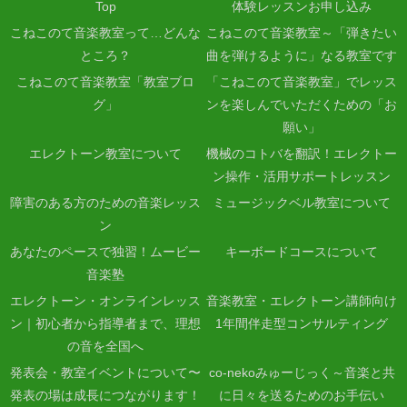
Top
体験レッスンお申し込み
こねこのて音楽教室って…どんな
こねこのて音楽教室～「弾きたい
ところ？
曲を弾けるように」なる教室です
こねこのて音楽教室「教室ブロ
「こねこのて音楽教室」でレッス
グ」
ンを楽しんでいただくための「お
願い」
エレクトーン教室について
機械のコトバを翻訳！エレクトー
ン操作・活用サポートレッスン
障害のある方のための音楽レッス
ミュージックベル教室について
ン
あなたのペースで独習！ムービー
キーボードコースについて
音楽塾
エレクトーン・オンラインレッス
音楽教室・エレクトーン講師向け
ン｜初心者から指導者まで、理想
1年間伴走型コンサルティング
の音を全国へ
発表会・教室イベントについて〜
co-nekoみゅーじっく～音楽と共
発表の場は成長につながります！
に日々を送るためのお手伝い