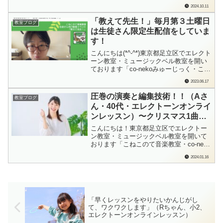
みゅーじっく」の檜垣（ひがき）です。
2024.10.11
こねこのて音楽教室（足立区）、音楽教
室の先生がレッスンに数多く通ってくだ
「教えて先生！」毎月第３土曜日
教室ブログ
さっています。とっても遠方の方も多く
は生徒さん限定生配信をしていま
て、そのほとんどが「オンラインレッス
す！
ン」...
こんにちは(*^-^*)東京都足立区でエレクト
ーン教室・ミュージックベル教室を開い
ております「co-nekoみゅーじっく・こね
このて音楽教室」の檜垣（ひがき）で
2023.06.17
す。第１土曜日はミュージックベルの生
演奏（足立区江北地域学習センターさん
圧巻の演奏と編集技術！！（Aさ
教室ブログ
にて）第２土曜日、第４金曜日、第４土
ん・40代・エレクトーンオンライ
曜日に配信をしている私ですが「第...
ンレッスン）〜クリスマス1曲チ
ャレンジ2023 Movie shooting
こんにちは！東京都足立区でエレクトー
day-23
ン教室・ミュージックベル教室を開いて
おります「こねこのて音楽教室・co-neko
みゅーじっく」の檜垣（ひがき）です。
2024.01.16
「えぇ〜！！これ、スマホ1台だけで撮っ
て編集してるんですか！？」Aさんの演
奏動画を初めて見せていただいた時、だ
いぶ驚きました！そして、吹奏楽経験者
さ...
「早くレッスンをやりたいかんじがし
て、ワクワクします」（Rちゃん、小2、
エレクトーンオンラインレッスン）