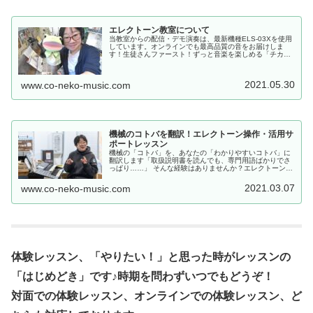
エレクトーン教室について
当教室からの配信・デモ演奏は、最新機種ELS-03Xを使用
しています。オンラインでも最高品質の音をお届けしま
す！生徒さんファースト！ずっと音楽を楽しめる「チカ
ラ」を育てますこねこのて音楽教室が大切にしているの
は、技術の習得だけではありません...
2021.05.30
www.co-neko-music.com
機械のコトバを翻訳！エレクトーン操作・活用サ
ポートレッスン
機械の「コトバ」を、あなたの「わかりやすいコトバ」に
翻訳します「取扱説明書を読んでも、専門用語ばかりでさ
っぱり……」 そんな経験はありませんか？エレクトーンは
素晴らしい楽器ですが、多機能ゆえに「機械のコトバ」が
少し難しいこともあります。こね...
2021.03.07
www.co-neko-music.com
体験レッスン、「やりたい！」と思った時がレッスンの
「はじめどき」です♪時期を問わずいつでもどうぞ！
対面での体験レッスン、オンラインでの体験レッスン、ど