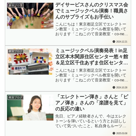
アノを演奏してきたYちゃん。ヤマハホ
デイサービスさんのクリスマス会
教室ブログ
ールで…あのすっごいピアノ「CFX」弾
でミュージックベル演奏！職員さ
いてきちゃったもんね♪そんなYちゃん
んのサプライズもお手伝い
で...
こんにちは！東京都足立区でエレクトー
ン教室・ミュージックベル教室を開いて
おります「こねこのて音楽教室・co-neko
みゅーじっく」の檜垣（ひがき）です。
2024.12.21
数日前のことになりますが、とあるデイ
サービスさんのクリスマス会にて、ミュ
ミュージックベル演奏発表！in足
教室ブログ
ージックベルの演奏を担当させていただ
立区本木関原住区センター悠々館
きました。利用者の皆さまにも、クリス
＆足立区千住あずま住区センター
マス...
悠々館
こんにちは！東京都足立区でエレクトー
ン教室・ミュージックベル教室を開いて
おります「こねこのて音楽教室・co-neko
みゅーじっく」の檜垣（ひがき）です。
2024.10.28
10/6（日）は足立区江北コミュニティー
センター悠々館さんの「コミセンまつ
「エレクトーン弾き」さんと「ピ
教室ブログ
り」、そして、足立区扇住区センター
アノ弾き」さんの「楽譜を見て」
悠々館さんの「住区祭」で、ミュージッ
の反応の違い
クベ...
先日、ピアノ経験者さんで、今はエレク
トーンを弾いているという方とお話しし
ていて気づいたこと。私自身もルーツを
たどれば…5歳から中1まではピアノを習
2025.03.08
っていて、大学1年生からエレクトーンに