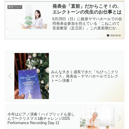
転向した人間なので、これ、ものすごく
発表会「直前」だからこそ！の、
教室ブログ
体感していたことでもあったのです。今
エレクトーンの先生のお仕事とは
まで、本当にたくさんの「エレクトーン
弾き」さ...
6月29日（日）に銀座ヤマハホールでの合
同発表会参加を控えている「こねこのて
音楽教室（足立区）」この直前期だから
こそ！の、エレクトーンの先生ならでは
2025.06.20
のお仕事があります。今日はそのお仕事
について綴ってみたいと思います。こち
らのブログは、東京都足立区でエレクト
ーン教室・ミュージックベル教室を開い
ておりま...
みんな大きく成長できた「ちびっこクリ
スマス」発表会～ヤマハホールでエレク
トーン演奏！
今年はピアノ演奏！ハイブリッドも楽し
んで〜クリスマス1曲チャレンジ2025
Performance Recording Day-11