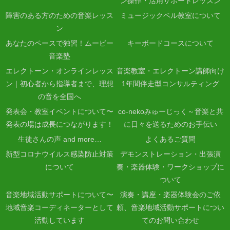
ン操作・活用サポートレッスン
障害のある方のための音楽レッス
ミュージックベル教室について
ン
あなたのペースで独習！ムービー
キーボードコースについて
音楽塾
エレクトーン・オンラインレッス
音楽教室・エレクトーン講師向け
ン｜初心者から指導者まで、理想
1年間伴走型コンサルティング
の音を全国へ
発表会・教室イベントについて〜
co-nekoみゅーじっく～音楽と共
発表の場は成長につながります！
に日々を送るためのお手伝い
生徒さんの声 and more…
よくあるご質問
新型コロナウイルス感染防止対策
デモンストレーション・出張演
について
奏・楽器体験・ワークショップに
ついて
音楽地域活動サポートについて〜
演奏・講座・楽器体験会のご依
地域音楽コーディネーターとして
頼、音楽地域活動サポートについ
活動しています
てのお問い合わせ