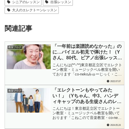
シニアのレッスン
出張レッスン
大人のエレクトーンレッスン
関連記事
「一年前は楽譜読めなかった」の
教室ブログ
に…バイエル初見で弾けた！（Y
さん、80代、ピアノ出張レッス
ン）
こんにちは(*^-^*)東京都足立区でエレクト
ーン教室・ミュージックベル教室を開い
ております「co-nekoみゅーじっく・こね
このて音楽教室」の檜垣（ひがき）で
2022.07.07
す。「先生、ちょっとやってみんね」Y
さん、次の曲に進みましょう！って言う
「エレクトーンもやってみた
教室ブログ
と、「ちょっとやってみる」って、自力
い！」（Yちゃん、中3、ハンデ
で弾き始めるんです…！1年前にレ...
ィキャップのある生徒さんのレッ
スン）
こんにちは！東京都足立区でエレクトー
ン教室・ミュージックベル教室を開いて
おります「こねこのて音楽教室・co-neko
みゅーじっく」の檜垣（ひがき）です。
2024.05.24
日曜日に発表会を終えて。かっこよくピ